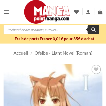
Passer
au
contenu
Recherche
de
produits
Frais de ports France 0,01€ pour 35€ d'achat
Accueil
/
Ofelbe - Light Novel (Roman)
Ajouter
à la
wishlist