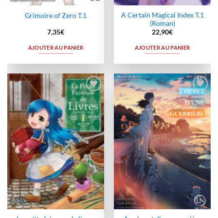
A Certain Magical Index T.1
Grimoire of Zero T.1
(Roman)
7,35
€
22,90
€
AJOUTER AU PANIER
AJOUTER AU PANIER
Ajouter
Ajouter
à la
à la
wishlist
wishlist