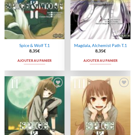
Spice & Wolf T.1
Magdala, Alchemist Path T.1
8,35
€
8,35
€
AJOUTER AU PANIER
AJOUTER AU PANIER
Ajouter
Ajouter
à la
à la
wishlist
wishlist