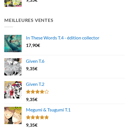
MEILLEURES VENTES
In These Words T.4 - édition collector
17,90
€
Given T.6
9,35
€
Given T.2
Note
9,35
€
4.00
sur
5
Megumi & Tsugumi T.1
Note
4.67
9,35
€
sur 5