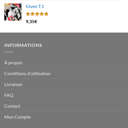
Given T.1
Note
5.00
9,35
€
sur 5
INFORMATIONS
À propos
Conditions d’utilisation
Livraison
FAQ
Contact
Mon Compte