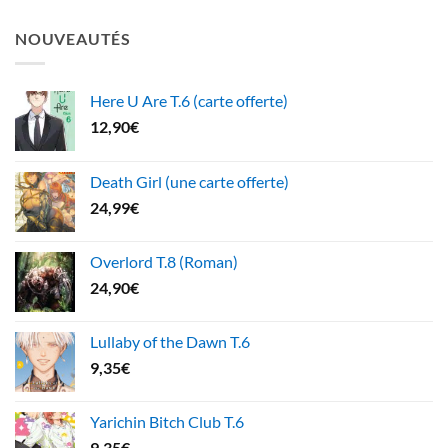
NOUVEAUTÉS
Here U Are T.6 (carte offerte)
12,90
€
Death Girl (une carte offerte)
24,99
€
Overlord T.8 (Roman)
24,90
€
Lullaby of the Dawn T.6
9,35
€
Yarichin Bitch Club T.6
9,35
€