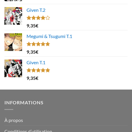
Given T.2
Note
9,35
€
4.00
sur
5
Megumi & Tsugumi T.1
Note
4.67
9,35
€
sur 5
Given T.1
Note
5.00
9,35
€
sur 5
INFORMATIONS
À propos
Conditions d’utilisation