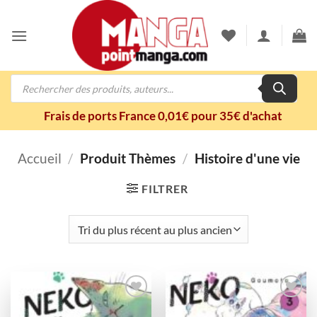
Passer
au
contenu
Recherche
de
produits
Frais de ports France 0,01€ pour 35€ d'achat
Accueil
/
Produit Thèmes
/
Histoire d'une vie
FILTRER
Ajouter
Ajouter