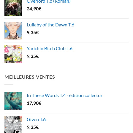
Overlord T.8 (Roman)
24,90
€
Lullaby of the Dawn T.6
9,35
€
Yarichin Bitch Club T.6
9,35
€
MEILLEURES VENTES
In These Words T.4 - édition collector
17,90
€
Given T.6
9,35
€