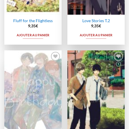
Fluff for the Flightless
Love Stories T.2
9,35
€
9,35
€
AJOUTER AU PANIER
AJOUTER AU PANIER
Ajouter
Ajouter
à la
à la
wishlist
wishlist