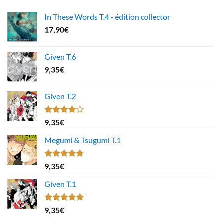
In These Words T.4 - édition collector
17,90
€
Given T.6
9,35
€
Given T.2
Note
9,35
€
4.00
sur
5
Megumi & Tsugumi T.1
Note
4.67
9,35
€
sur 5
Given T.1
Note
5.00
9,35
€
sur 5