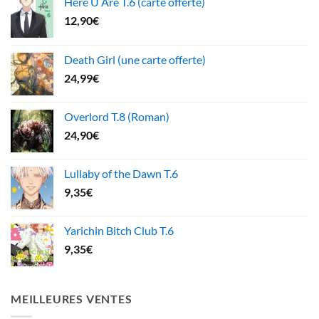
Here U Are T.6 (carte offerte)
12,90
€
Death Girl (une carte offerte)
24,99
€
Overlord T.8 (Roman)
24,90
€
Lullaby of the Dawn T.6
9,35
€
Yarichin Bitch Club T.6
9,35
€
MEILLEURES VENTES