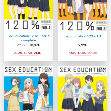
Sex Education 120% – série
Sex Education 120% T.3
complète
Le
Le
29,97
€
28,47
€
9,99
€
prix
prix
initial
actuel
AJOUTER AU PANIER
AJOUTER AU PANIER
était :
est :
29,97€.
28,47€.
Ajouter
Ajouter
à la
à la
wishlist
wishlist