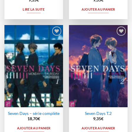
9,35
€
9,35
€
LIRE LA SUITE
AJOUTER AU PANIER
Ajouter
Ajouter
à la
à la
wishlist
wishlist
Seven Days – série complète
Seven Days T.2
18,70
€
9,35
€
AJOUTER AU PANIER
AJOUTER AU PANIER