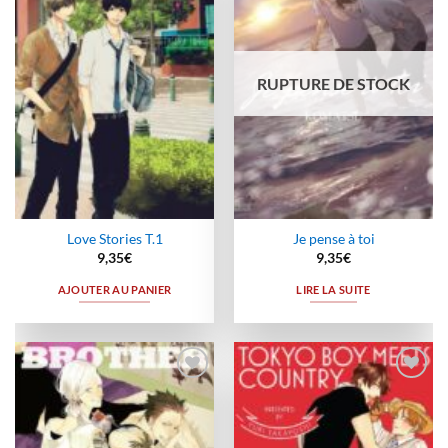
à la
à la
wishlist
wishlist
RUPTURE DE STOCK
Love Stories T.1
Je pense à toi
9,35
€
9,35
€
AJOUTER AU PANIER
LIRE LA SUITE
Ajouter
Ajouter
à la
à la
wishlist
wishlist