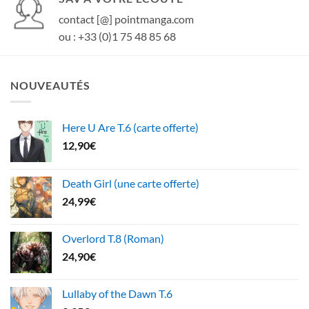
contact [@] pointmanga.com
ou : +33 (0)1 75 48 85 68
NOUVEAUTÉS
Here U Are T.6 (carte offerte)
12,90
€
Death Girl (une carte offerte)
24,99
€
Overlord T.8 (Roman)
24,90
€
Lullaby of the Dawn T.6