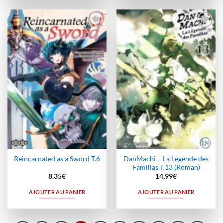
Ajouter
Ajouter
à la
à la
wishlist
wishlist
DanMachi – La Légende des
Reincarnated as a Sword T.6
Familias T.13 (Roman)
8,35
€
14,99
€
AJOUTER AU PANIER
AJOUTER AU PANIER