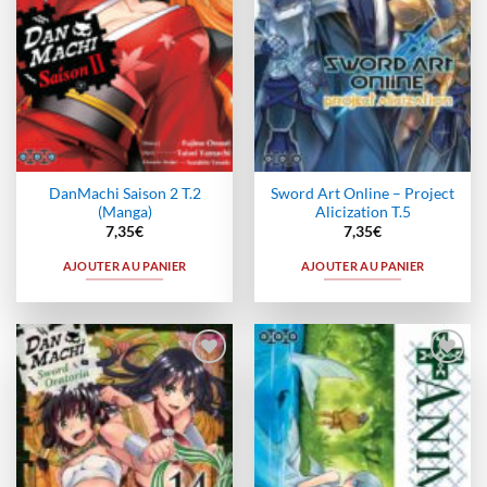
DanMachi Saison 2 T.2
Sword Art Online – Project
(Manga)
Alicization T.5
7,35
€
7,35
€
AJOUTER AU PANIER
AJOUTER AU PANIER
Ajouter
Ajouter
à la
à la
wishlist
wishlist