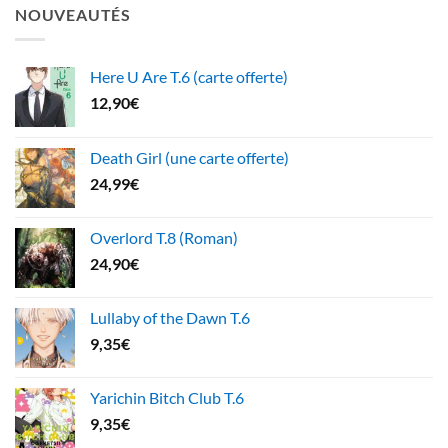
NOUVEAUTÉS
Here U Are T.6 (carte offerte)
12,90
€
Death Girl (une carte offerte)
24,99
€
Overlord T.8 (Roman)
24,90
€
Lullaby of the Dawn T.6
9,35
€
Yarichin Bitch Club T.6
9,35
€