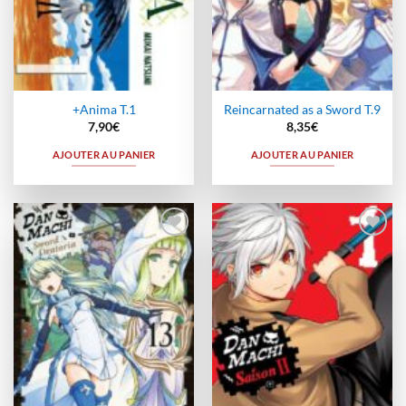
+Anima T.1
Reincarnated as a Sword T.9
7,90
€
8,35
€
AJOUTER AU PANIER
AJOUTER AU PANIER
Ajouter
Ajouter
à la
à la
wishlist
wishlist