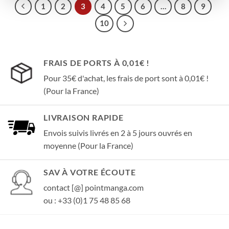
1
2
3
4
5
6
…
8
9
10
FRAIS DE PORTS À 0,01€ !
Pour 35€ d'achat, les frais de port sont à 0,01€ !
(Pour la France)
LIVRAISON RAPIDE
Envois suivis livrés en 2 à 5 jours ouvrés en
moyenne (Pour la France)
SAV À VOTRE ÉCOUTE
contact [@] pointmanga.com
ou : +33 (0)1 75 48 85 68