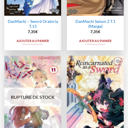
DanMachi – Sword Oratoria
DanMachi Saison 2 T.1
T.13
(Manga)
7,35
€
7,35
€
AJOUTER AU PANIER
AJOUTER AU PANIER
Ajouter
Ajouter
à la
à la
wishlist
wishlist
RUPTURE DE STOCK