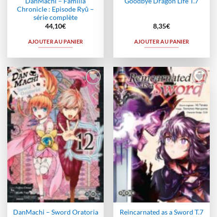
DanMachi – Familia
Goodbye Dragon Life T.7
Chronicle : Episode Ryû –
série complète
44,10
€
8,35
€
AJOUTER AU PANIER
AJOUTER AU PANIER
Ajouter
Ajouter
à la
à la
wishlist
wishlist
DanMachi – Sword Oratoria
Reincarnated as a Sword T.7