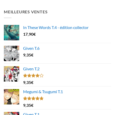
MEILLEURES VENTES
In These Words T.4 - édition collector
17,90
€
Given T.6
9,35
€
Given T.2
Note
9,35
€
4.00
sur
5
Megumi & Tsugumi T.1
Note
4.67
9,35
€
sur 5
Given T.1