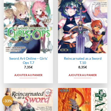
à la
à la
wishlist
wishlist
Sword Art Online – Girls’
Reincarnated as a Sword
Ops T.7
T.10
7,35
€
8,35
€
AJOUTER AU PANIER
AJOUTER AU PANIER
-33%
Ajouter
Ajouter
à la
à la
wishlist
wishlist