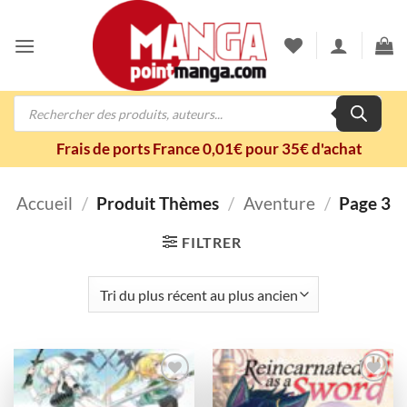
Passer
au
contenu
Recherche
de
produits
Frais de ports France 0,01€ pour 35€ d'achat
Accueil
/
Produit Thèmes
/
Aventure
/
Page 3
FILTRER
Ajouter
Ajouter