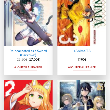
Reincarnated as a Sword
+Anima T.3
(Pack 2=3)
Le
Le
25,50
€
17,00
€
7,90
€
prix
prix
initial
actuel
AJOUTER AU PANIER
AJOUTER AU PANIER
était :
est :
25,50€.
17,00€.
Ajouter
Ajouter
à la
à la
wishlist
wishlist