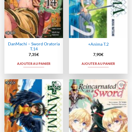
DanMachi – Sword Oratoria
+Anima T.2
T.14
7,35
€
7,90
€
AJOUTER AU PANIER
AJOUTER AU PANIER
Ajouter
Ajouter
à la
à la
wishlist
wishlist