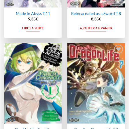
Made in Abyss T.11
Reincarnated as a Sword T.8
9,35
€
8,35
€
LIRE LA SUITE
AJOUTER AU PANIER
Ajouter
Ajouter
à la
à la
wishlist
wishlist