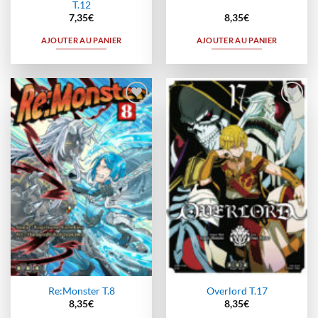
T.12
7,35
€
8,35
€
AJOUTER AU PANIER
AJOUTER AU PANIER
Ajouter
Ajouter
à la
à la
wishlist
wishlist
Re:Monster T.8
Overlord T.17
8,35
€
8,35
€