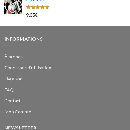
Note
5.00
9,35
€
sur 5
INFORMATIONS
À propos
Conditions d’utilisation
Livraison
FAQ
Contact
Mon Compte
NEWSLETTER