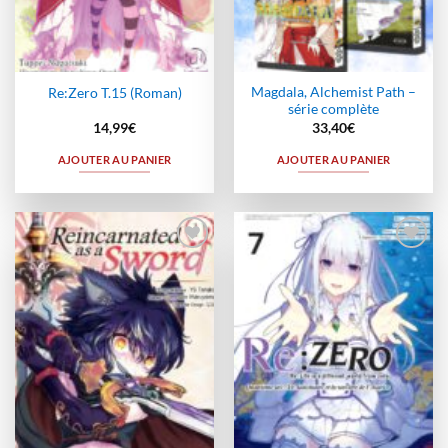
Magdala, Alchemist Path –
Re:Zero T.15 (Roman)
série complète
14,99
€
33,40
€
AJOUTER AU PANIER
AJOUTER AU PANIER
Ajouter
Ajouter
à la
à la
wishlist
wishlist