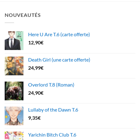
NOUVEAUTÉS
Here U Are T.6 (carte offerte)
12,90
€
Death Girl (une carte offerte)
24,99
€
Overlord T.8 (Roman)
24,90
€
Lullaby of the Dawn T.6
9,35
€
Yarichin Bitch Club T.6