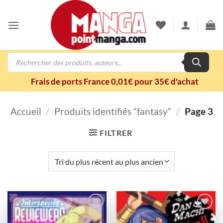
Passer
au
contenu
Recherche
de
produits
Frais de ports France 0,01€ pour 35€ d'achat
Accueil
/
Produits identifiés “fantasy”
/
Page 3
FILTRER
Ajouter
Ajouter