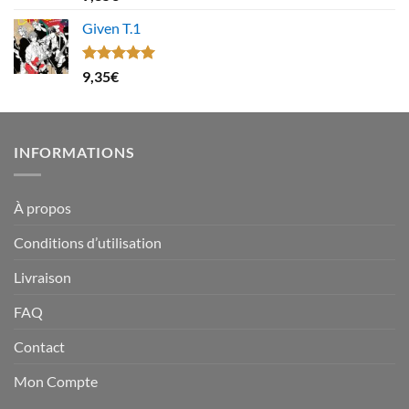
sur 5
Given T.1
Note
5.00
9,35
€
sur 5
INFORMATIONS
À propos
Conditions d’utilisation
Livraison
FAQ
Contact
Mon Compte