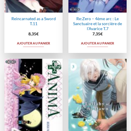
Reincarnated as a Sword
Re:Zero – 4ème arc : Le
T.11
Sanctuaire et la sorcière de
l’Avarice T.7
8,35
€
7,35
€
AJOUTER AU PANIER
AJOUTER AU PANIER
Ajouter
Ajouter
à la
à la
wishlist
wishlist