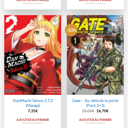
-33%
Ajouter
Ajouter
à la
à la
wishlist
wishlist
DanMachi Saison 2 T.2
Gate – Au-delà de la porte
(Manga)
(Pack 2=3)
Le
Le
7,35
€
25,05
€
16,70
€
prix
prix
initial
actuel
AJOUTER AU PANIER
AJOUTER AU PANIER
était :
est :
25,05€.
16,70€.