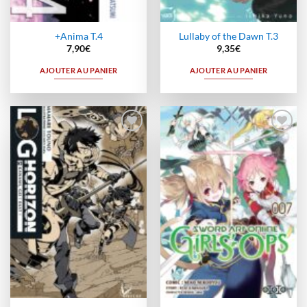
+Anima T.4
Lullaby of the Dawn T.3
7,90
€
9,35
€
AJOUTER AU PANIER
AJOUTER AU PANIER
Ajouter
Ajouter
à la
à la
wishlist
wishlist