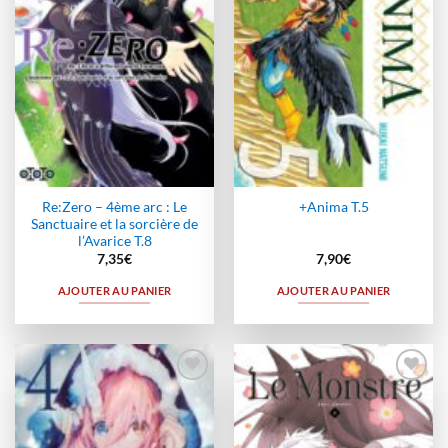
Re:Zero – 4ème arc : Le
+Anima T.5
Sanctuaire et la sorcière de
l’Avarice T.8
7,35
€
7,90
€
AJOUTER AU PANIER
AJOUTER AU PANIER
Ajouter
Ajouter
à la
à la
wishlist
wishlist