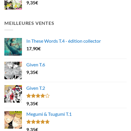
9,35
€
MEILLEURES VENTES
In These Words T.4 - édition collector
17,90
€
Given T.6
9,35
€
Given T.2
Note
9,35
€
4.00
sur
5
Megumi & Tsugumi T.1
Note
4.67
9,35
€