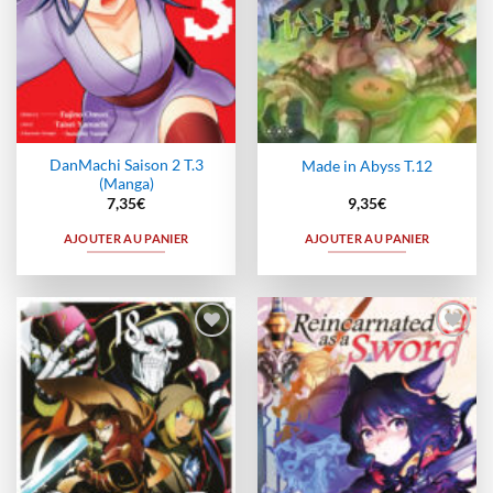
DanMachi Saison 2 T.3
Made in Abyss T.12
(Manga)
7,35
€
9,35
€
AJOUTER AU PANIER
AJOUTER AU PANIER
Ajouter
Ajouter
à la
à la
wishlist
wishlist