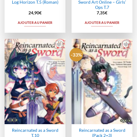
Sword Art Online – Girls’
Log Horizon T.5 (Roman)
Ops T.7
24,90
€
7,35
€
AJOUTER AU PANIER
AJOUTER AU PANIER
-33%
Ajouter
Ajouter
à la
à la
wishlist
wishlist
Reincarnated as a Sword
Reincarnated as a Sword
T.10
(Pack 2=3)