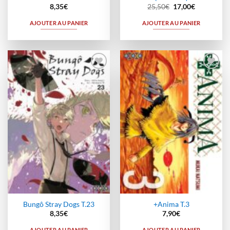
Le
Le
8,35
€
25,50
€
17,00
€
prix
prix
initial
actuel
AJOUTER AU PANIER
AJOUTER AU PANIER
était :
est :
25,50€.
17,00€.
Ajouter
Ajouter
à la
à la
wishlist
wishlist
Bungô Stray Dogs T.23
+Anima T.3
8,35
€
7,90
€
AJOUTER AU PANIER
AJOUTER AU PANIER