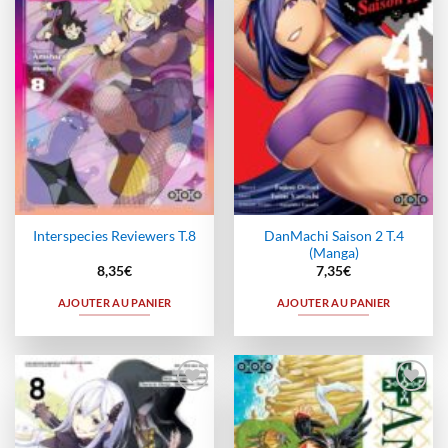
à la
à la
wishlist
wishlist
DanMachi Saison 2 T.4
Interspecies Reviewers T.8
(Manga)
8,35
€
7,35
€
AJOUTER AU PANIER
AJOUTER AU PANIER
Ajouter
Ajouter
à la
à la
wishlist
wishlist