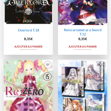
Reincarnated as a Sword
Overlord T.18
T.12
8,35
€
8,35
€
AJOUTER AU PANIER
AJOUTER AU PANIER
Ajouter
Ajouter
à la
à la
wishlist
wishlist