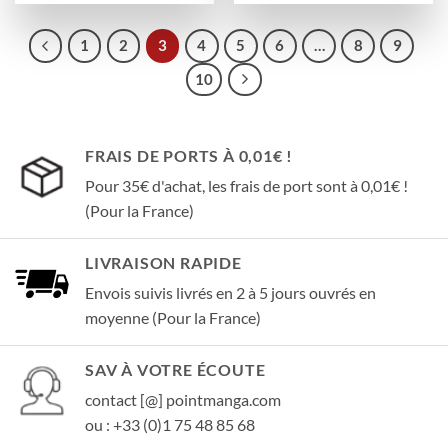
1
2
3
4
5
6
…
8
9
10
FRAIS DE PORTS À 0,01€ !
Pour 35€ d'achat, les frais de port sont à 0,01€ !
(Pour la France)
LIVRAISON RAPIDE
Envois suivis livrés en 2 à 5 jours ouvrés en
moyenne (Pour la France)
SAV À VOTRE ÉCOUTE
contact [@] pointmanga.com
ou : +33 (0)1 75 48 85 68