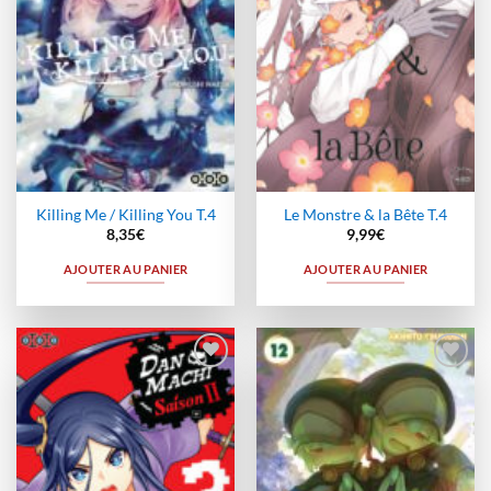
Killing Me / Killing You T.4
Le Monstre & la Bête T.4
8,35
€
9,99
€
AJOUTER AU PANIER
AJOUTER AU PANIER
Ajouter
Ajouter
à la
à la
wishlist
wishlist