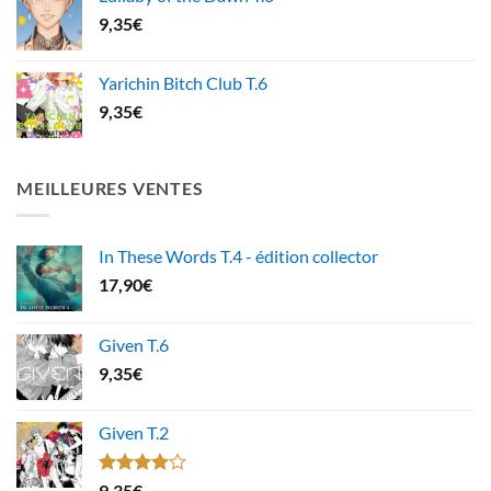
9,35
€
Yarichin Bitch Club T.6
9,35
€
MEILLEURES VENTES
In These Words T.4 - édition collector
17,90
€
Given T.6
9,35
€
Given T.2
Note
9,35
€