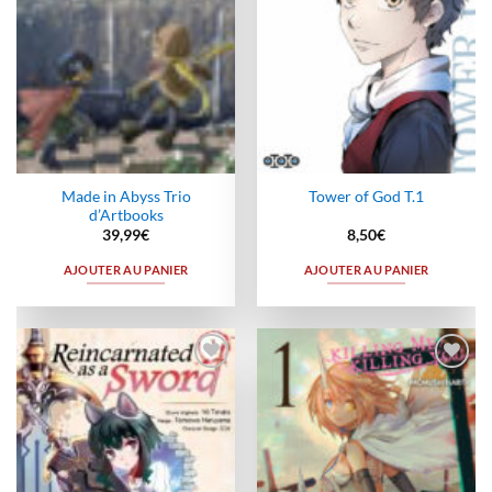
Made in Abyss Trio
Tower of God T.1
d’Artbooks
39,99
€
8,50
€
AJOUTER AU PANIER
AJOUTER AU PANIER
Ajouter
Ajouter
à la
à la
wishlist
wishlist