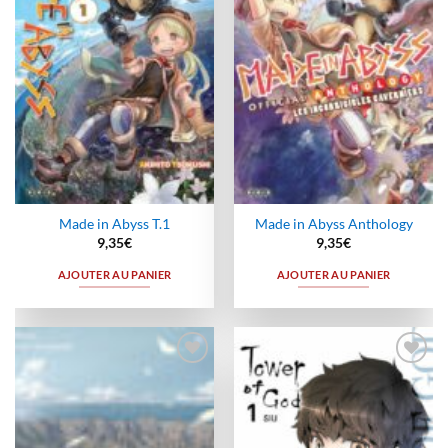
wishlist
wishlist
Made in Abyss T.1
Made in Abyss Anthology
9,35
€
9,35
€
AJOUTER AU PANIER
AJOUTER AU PANIER
Ajouter
Ajouter
à la
à la
wishlist
wishlist