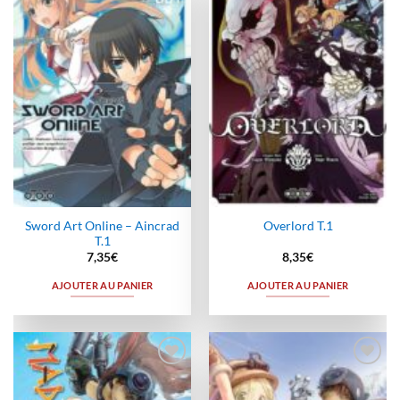
Ajouter
Ajouter
à la
à la
wishlist
wishlist
Sword Art Online – Aincrad
Overlord T.1
T.1
7,35
€
8,35
€
AJOUTER AU PANIER
AJOUTER AU PANIER
Ajouter
Ajouter
à la
à la