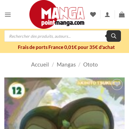
Passer
au
contenu
Recherche
de
produits
Frais de ports France 0,01€ pour 35€ d'achat
Accueil
/
Mangas
/
Ototo
Ajouter
à la
wishlist