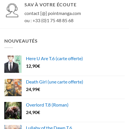
SAV À VOTRE ÉCOUTE
contact [@] pointmanga.com
ou : +33 (0)1 75 48 85 68
NOUVEAUTÉS
Here U Are T.6 (carte offerte)
12,90
€
Death Girl (une carte offerte)
24,99
€
Overlord T.8 (Roman)
24,90
€
Lullaby of the Dawn T.6