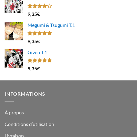
Note
9,35
€
4.00
sur
5
Megumi & Tsugumi T.1
Note
4.67
9,35
€
sur 5
Given T.1
Note
5.00
9,35
€
sur 5
INFORMATIONS
À propos
Conditions d’utilisation
Livraison