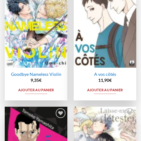
à la
à la
wishlist
wishlist
Goodbye Nameless Violin
A vos côtés
9,35
€
11,90
€
AJOUTER AU PANIER
AJOUTER AU PANIER
Ajouter
Ajouter
à la
à la
wishlist
wishlist