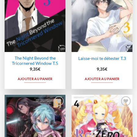
The Night Beyond the
Laisse-moi te détester T.3
Tricornered Window T.5
9,35
€
9,35
€
AJOUTER AU PANIER
AJOUTER AU PANIER
Ajouter
Ajouter
à la
à la
wishlist
wishlist