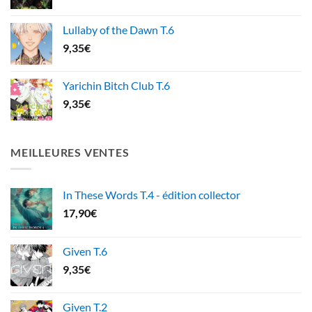
Lullaby of the Dawn T.6
9,35
€
Yarichin Bitch Club T.6
9,35
€
MEILLEURES VENTES
In These Words T.4 - édition collector
17,90
€
Given T.6
9,35
€
Given T.2