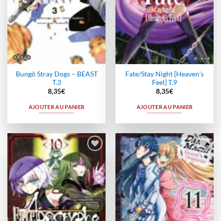
Bungô Stray Dogs – BEAST
Fate/Stay Night [Heaven’s
T.3
Feel] T.9
8,35
€
8,35
€
AJOUTER AU PANIER
AJOUTER AU PANIER
Ajouter
Ajouter
à la
à la
wishlist
wishlist