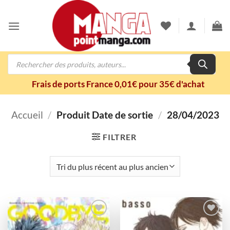
Passer
au
contenu
Recherche
de
produits
Frais de ports France 0,01€ pour 35€ d'achat
Accueil
/
Produit Date de sortie
/
28/04/2023
FILTRER
Ajouter
Ajouter