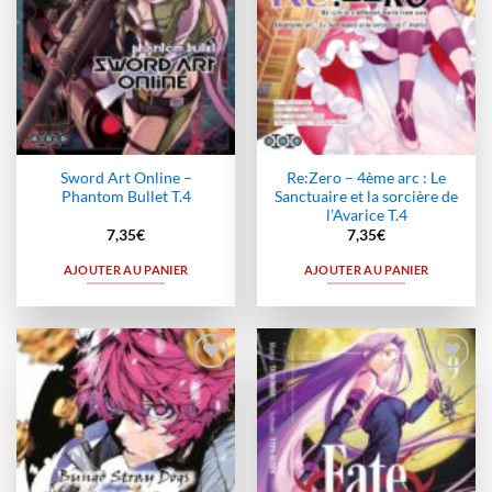
Sword Art Online –
Re:Zero – 4ème arc : Le
Phantom Bullet T.4
Sanctuaire et la sorcière de
l’Avarice T.4
7,35
€
7,35
€
AJOUTER AU PANIER
AJOUTER AU PANIER
Ajouter
Ajouter
à la
à la
wishlist
wishlist