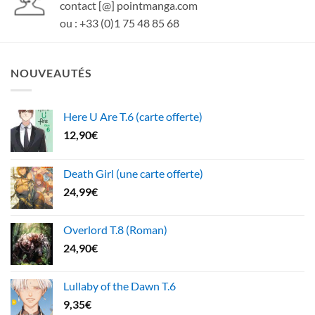
contact [@] pointmanga.com
ou : +33 (0)1 75 48 85 68
NOUVEAUTÉS
Here U Are T.6 (carte offerte)
12,90
€
Death Girl (une carte offerte)
24,99
€
Overlord T.8 (Roman)
24,90
€
Lullaby of the Dawn T.6
9,35
€