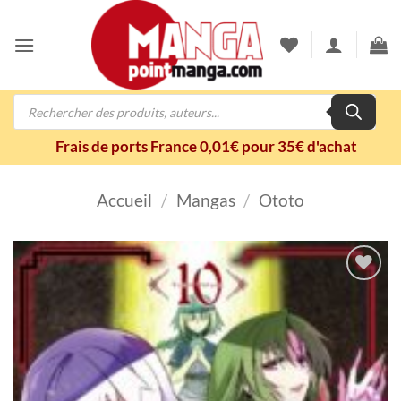
Passer
au
contenu
Recherche
de
produits
Frais de ports France 0,01€ pour 35€ d'achat
Accueil
/
Mangas
/
Ototo
Ajouter
à la
wishlist