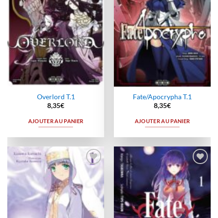
Overlord T.1
Fate/Apocrypha T.1
8,35
€
8,35
€
AJOUTER AU PANIER
AJOUTER AU PANIER
Ajouter
Ajouter
à la
à la
wishlist
wishlist