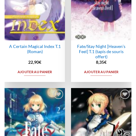
A Certain Magical Index T.1
Fate/Stay Night [Heaven’s
(Roman)
Feel] T.1 (tapis de souris
offert)
22,90
€
8,35
€
AJOUTER AU PANIER
AJOUTER AU PANIER
Ajouter
Ajouter
à la
à la
wishlist
wishlist