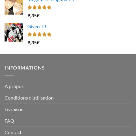
Note
4.67
9,35
€
sur 5
Given T.1
Note
5.00
9,35
€
sur 5
INFORMATIONS
À propos
Conditions d’utilisation
Livraison
FAQ
Contact