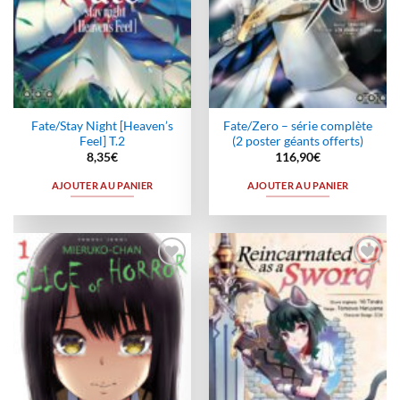
Fate/Stay Night [Heaven’s
Fate/Zero – série complète
Feel] T.2
(2 poster géants offerts)
8,35
€
116,90
€
AJOUTER AU PANIER
AJOUTER AU PANIER
Ajouter
Ajouter
à la
à la
wishlist
wishlist