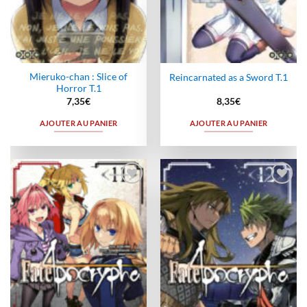
Mieruko-chan : Slice of
Reincarnated as a Sword T.1
Horror T.1
7,35
€
8,35
€
AJOUTER AU PANIER
AJOUTER AU PANIER
Ajouter
Ajouter
à la
à la
wishlist
wishlist