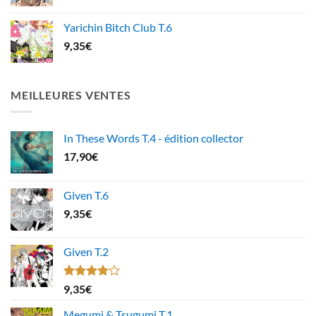
Yarichin Bitch Club T.6
9,35
€
MEILLEURES VENTES
In These Words T.4 - édition collector
17,90
€
Given T.6
9,35
€
Given T.2
Note
9,35
€
4.00
sur
5
Megumi & Tsugumi T.1