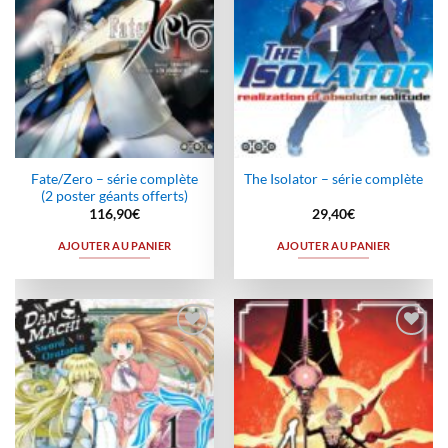
Fate/Zero – série complète
The Isolator – série complète
(2 poster géants offerts)
116,90
€
29,40
€
AJOUTER AU PANIER
AJOUTER AU PANIER
Ajouter
Ajouter
à la
à la
wishlist
wishlist