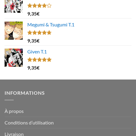
Note
9,35
€
4.00
sur
5
Megumi & Tsugumi T.1
Note
4.67
9,35
€
sur 5
Given T.1
Note
5.00
9,35
€
sur 5
INFORMATIONS
À propos
Conditions d’utilisation
Livraison