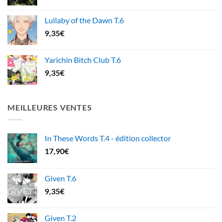
Lullaby of the Dawn T.6
9,35
€
Yarichin Bitch Club T.6
9,35
€
MEILLEURES VENTES
In These Words T.4 - édition collector
17,90
€
Given T.6
9,35
€
Given T.2