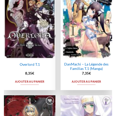
à la
à la
wishlist
wishlist
DanMachi – La Légende des
Overlord T.1
Familias T.1 (Manga)
8,35
€
7,35
€
AJOUTER AU PANIER
AJOUTER AU PANIER
Ajouter
Ajouter
à la
à la
wishlist
wishlist