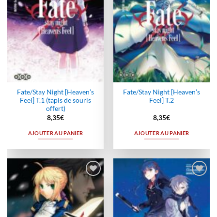
Fate/Stay Night [Heaven’s
Fate/Stay Night [Heaven’s
Feel] T.1 (tapis de souris
Feel] T.2
offert)
8,35
€
8,35
€
AJOUTER AU PANIER
AJOUTER AU PANIER
Ajouter
Ajouter
à la
à la
wishlist
wishlist