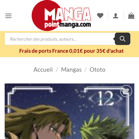
Passer
au
contenu
Recherche
de
produits
Frais de ports France 0,01€ pour 35€ d'achat
Accueil
/
Mangas
/
Ototo
Ajouter
à la
wishlist