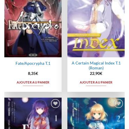
A Certain Magical Index T.1
Fate/Apocrypha T.1
(Roman)
8,35
€
22,90
€
AJOUTER AU PANIER
AJOUTER AU PANIER
Ajouter
Ajouter
à la
à la
wishlist
wishlist