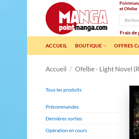
Pointmanga
Passer
et Ofelbe
au
Recherche
contenu
de
produits
Frais de
ACCUEIL
BOUTIQUE
OFFRES 
Accueil
/
Ofelbe - Light Novel 
Tous les produits
Précommandes
Dernières sorties
Opération en cours