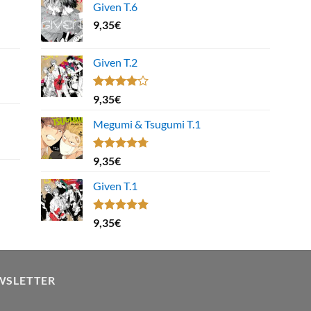
Given T.6
9,35
€
Given T.2
Note
9,35
€
4.00
sur
5
Megumi & Tsugumi T.1
Note
4.67
9,35
€
sur 5
Given T.1
Note
5.00
9,35
€
sur 5
WSLETTER