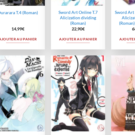
Sword Art Online T.7
Sword Art 
urarara T.4 (Roman)
Alicization dividing
Aliciza
(Roman)
(Roman) 
14,99
€
22,90
€
6
AJOUTER AU PANIER
AJOUTER AU PANIER
AJOUTER
Ajouter
Ajouter
à la
à la
wishlist
wishlist