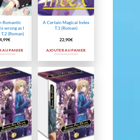
n Romantic
A Certain Magical Index
s wrong as I
T.1 (Roman)
 T.2 (Roman)
4,99
€
22,90
€
 AU PANIER
AJOUTER AU PANIER
Ajouter
Ajouter
à la
à la
wishlist
wishlist