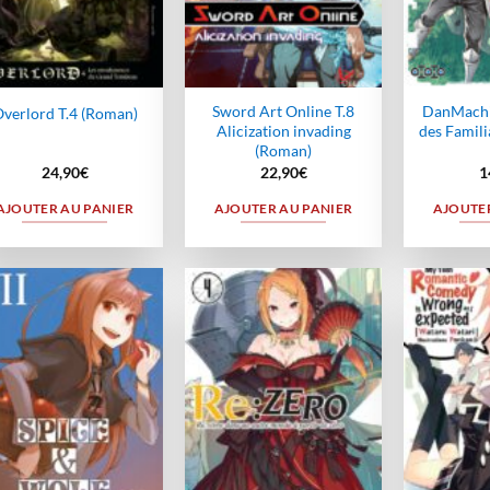
Sword Art Online T.8
DanMachi
verlord T.4 (Roman)
Alicization invading
des Famili
(Roman)
24,90
€
22,90
€
1
AJOUTER AU PANIER
AJOUTER AU PANIER
AJOUTER
Ajouter
Ajouter
à la
à la
wishlist
wishlist