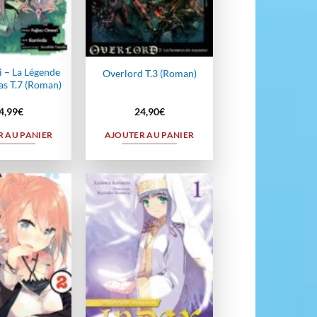
 – La Légende
Overlord T.3 (Roman)
as T.7 (Roman)
4,99
€
24,90
€
 AU PANIER
AJOUTER AU PANIER
Ajouter
Ajouter
à la
à la
wishlist
wishlist