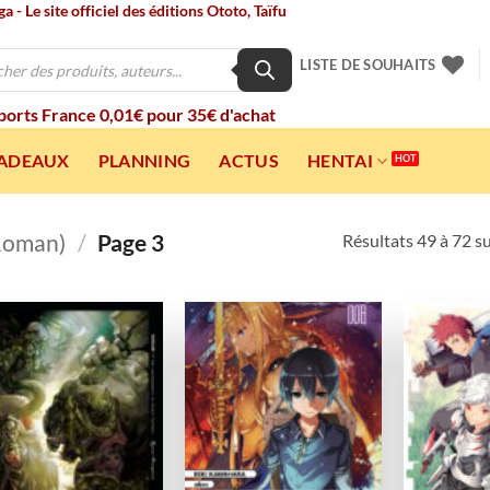
 - Le site officiel des éditions Ototo, Taïfu
LISTE DE SOUHAITS
 ports France 0,01€ pour 35€ d'achat
CADEAUX
PLANNING
ACTUS
HENTAI
(Roman)
/
Page 3
Résultats 49 à 72 s
Ajouter
Ajouter
à la
à la
wishlist
wishlist