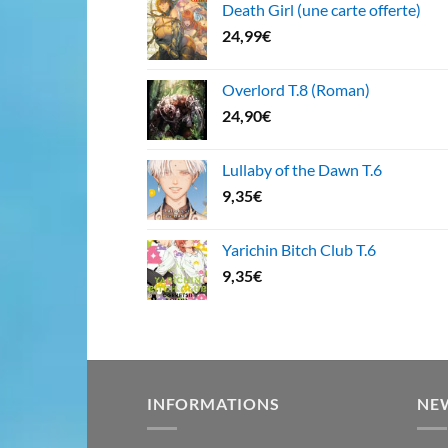
Death Girl (une carte offerte)
24,99
€
Overlord T.8 (Roman)
24,90
€
Lullaby of the Dawn T.6
9,35
€
Yarichin Bitch Club T.6
9,35
€
INFORMATIONS
NE