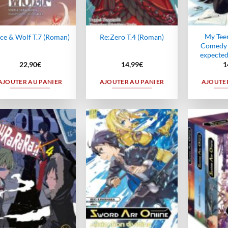
My Tee
ice & Wolf T.7 (Roman)
Re:Zero T.4 (Roman)
Comedy i
expected
22,90
€
14,99
€
1
AJOUTER AU PANIER
AJOUTER AU PANIER
AJOUTER
Ajouter
Ajouter
à la
à la
wishlist
wishlist