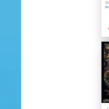
Da
de
O