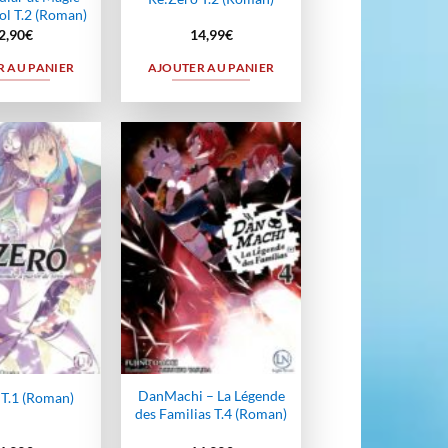
ol T.2 (Roman)
2,90
€
14,99
€
 AU PANIER
AJOUTER AU PANIER
Ajouter
Ajouter
à la
à la
wishlist
wishlist
DanMachi – La Légende
 T.1 (Roman)
des Familias T.4 (Roman)