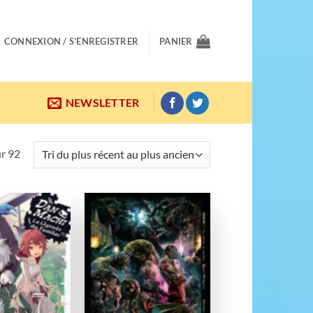
CONNEXION / S’ENREGISTRER
PANIER
NEWSLETTER
Trié
ur 92
du
plus
récent
au
Ajouter
Ajouter
plus
à la
à la
wishlist
wishlist
ancien