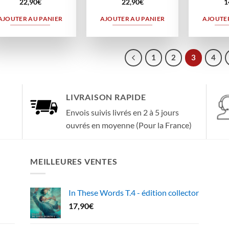
22,90
€
22,90
€
1
AJOUTER AU PANIER
AJOUTER AU PANIER
AJOUTER
1
2
3
4
LIVRAISON RAPIDE
Envois suivis livrés en 2 à 5 jours
ouvrés en moyenne (Pour la France)
MEILLEURES VENTES
In These Words T.4 - édition collector
17,90
€