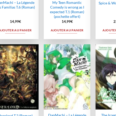
nMachi – La Légende
My Teen Romantic
Spice & Wo
s Familias T.6 (Roman)
Comedy is wrong as I
expected T.1 (Roman)
(pochette offert)
14,99
€
14,99
€
2
AJOUTER AU PANIER
AJOUTER AU PANIER
AJOUTER
Ajouter
Ajouter
à la
à la
wishlist
wishlist
DanMachi – La Légende
The Irreg
verlord T.2 (Roman)