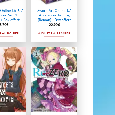
Online T.5-6-7
Sword Art Online T.7
tion Part. 1
Alicization dividing
+ Box offert
(Roman) + Box offert
8,70
€
22,90
€
 AU PANIER
AJOUTER AU PANIER
Ajouter
Ajouter
à la
à la
wishlist
wishlist