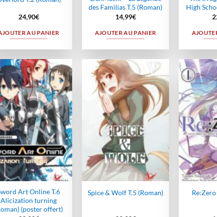
des Familias T.5 (Roman)
High Scho
24,90
€
14,99
€
2
AJOUTER AU PANIER
AJOUTER AU PANIER
AJOUTER
Ajouter
Ajouter
à la
à la
wishlist
wishlist
Sword Art Online T.6
Spice & Wolf T.5 (Roman)
Re:Zero
Alicization turning
Roman) (poster offert)