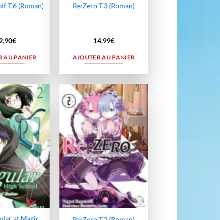
lf T.6 (Roman)
Re:Zero T.3 (Roman)
2,90
€
14,99
€
 AU PANIER
AJOUTER AU PANIER
Ajouter
Ajouter
à la
à la
wishlist
wishlist
ular at Magic
Re:Zero T.2 (Roman)