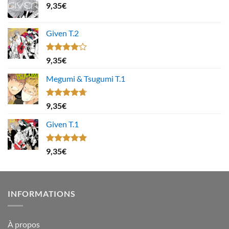
9,35
€
Given T.2
Note
9,35
€
4.00
sur
5
Megumi & Tsugumi T.1
Note
4.67
9,35
€
sur 5
Given T.1
Note
5.00
9,35
€
sur 5
INFORMATIONS
À propos