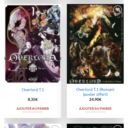
Ajouter
Ajouter
à la
à la
wishlist
wishlist
Overlord T.1 (Roman)
Overlord T.1
(poster offert)
8,35
€
24,90
€
AJOUTER AU PANIER
AJOUTER AU PANIER