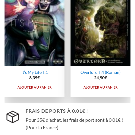
à la
à la
wishlist
wishlist
It’s My Life T.1
Overlord T.4 (Roman)
8,35
€
24,90
€
AJOUTER AU PANIER
AJOUTER AU PANIER
FRAIS DE PORTS À 0,01€ !
Pour 35€ d'achat, les frais de port sont à 0,01€ !
(Pour la France)