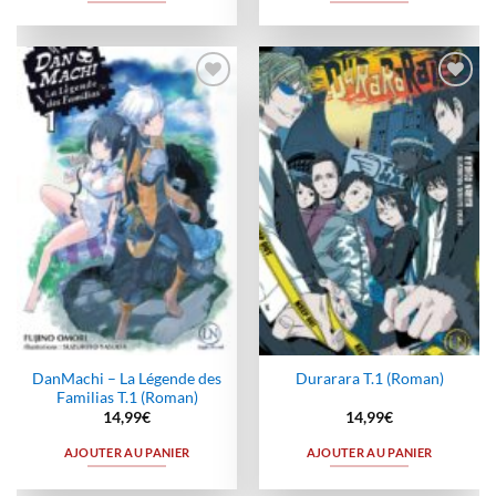
Ajouter
Ajouter
à la
à la
wishlist
wishlist
DanMachi – La Légende des
Durarara T.1 (Roman)
Familias T.1 (Roman)
14,99
€
14,99
€
AJOUTER AU PANIER
AJOUTER AU PANIER