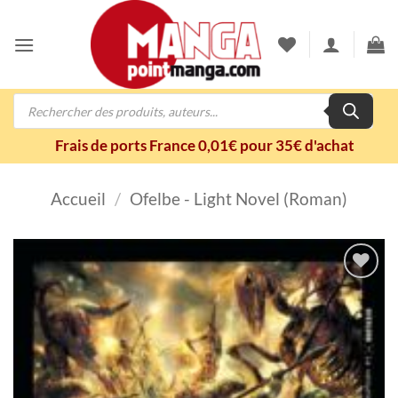
Passer
au
contenu
Recherche
de
produits
Frais de ports France 0,01€ pour 35€ d'achat
Accueil
/
Ofelbe - Light Novel (Roman)
Ajouter
à la
wishlist