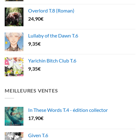
Overlord T.8 (Roman)
24,90
€
Lullaby of the Dawn T.6
9,35
€
Yarichin Bitch Club T.6
9,35
€
MEILLEURES VENTES
In These Words T.4 - édition collector
17,90
€
Given T.6