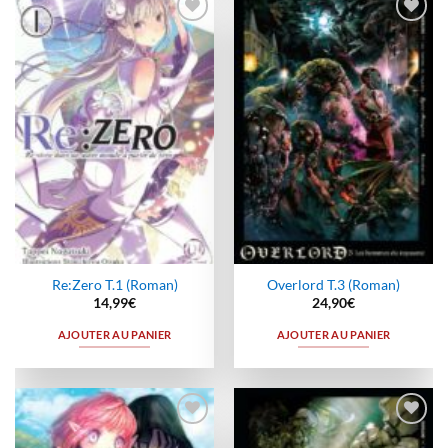
Ajouter
Ajouter
à la
à la
wishlist
wishlist
Re:Zero T.1 (Roman)
Overlord T.3 (Roman)
14,99
€
24,90
€
AJOUTER AU PANIER
AJOUTER AU PANIER
Ajouter
Ajouter