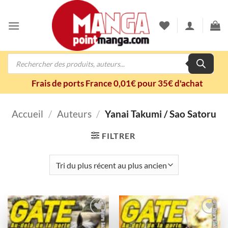
Passer
au
contenu
Recherche
de
produits
Frais de ports France 0,01€ pour 35€ d'achat
Accueil
/
Auteurs
/
Yanai Takumi / Sao Satoru
FILTRER
Ajouter
Ajouter