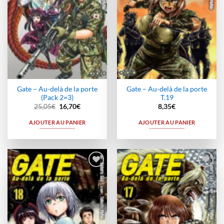
Gate – Au-delà de la porte
Gate – Au-delà de la porte
(Pack 2=3)
T.19
Le
Le
25,05
€
16,70
€
8,35
€
prix
prix
initial
actuel
AJOUTER AU PANIER
AJOUTER AU PANIER
était :
est :
25,05€.
16,70€.
Ajouter
Ajouter
à la
à la
wishlist
wishlist