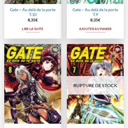
Gate – Au delà de la porte
Gate – Au delà de la porte
T.10
T.9
8,35
€
8,35
€
LIRE LA SUITE
AJOUTER AU PANIER
Ajouter
Ajouter
à la
à la
wishlist
wishlist
RUPTURE DE STOCK