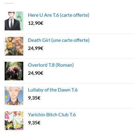
Here U Are T.6 (carte offerte)
12,90
€
Death Girl (une carte offerte)
24,99
€
Overlord T.8 (Roman)
24,90
€
Lullaby of the Dawn T.6
9,35
€
Yarichin Bitch Club T.6
9,35
€