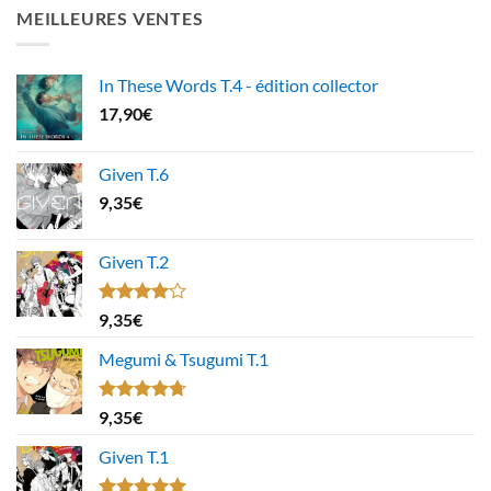
MEILLEURES VENTES
In These Words T.4 - édition collector
17,90
€
Given T.6
9,35
€
Given T.2
Note
9,35
€
4.00
sur
5
Megumi & Tsugumi T.1
Note
4.67
9,35
€
sur 5
Given T.1