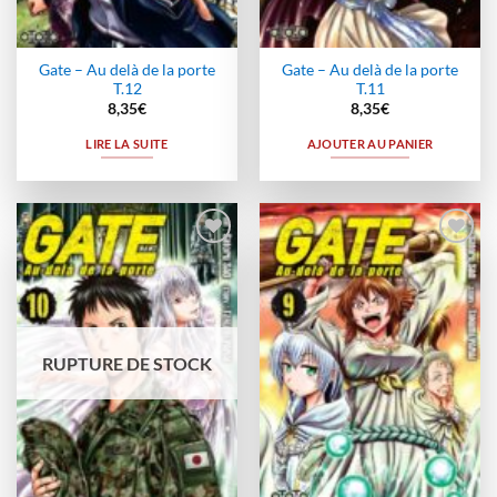
Gate – Au delà de la porte
Gate – Au delà de la porte
T.12
T.11
8,35
€
8,35
€
LIRE LA SUITE
AJOUTER AU PANIER
Ajouter
Ajouter
à la
à la
wishlist
wishlist
RUPTURE DE STOCK