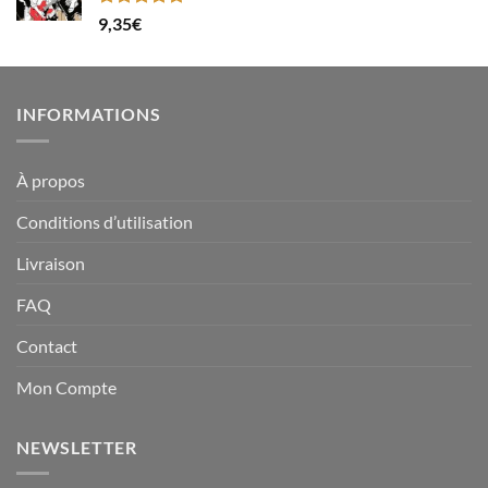
Note
5.00
9,35
€
sur 5
INFORMATIONS
À propos
Conditions d’utilisation
Livraison
FAQ
Contact
Mon Compte
NEWSLETTER