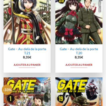
Gate – Au-delà de la porte
Gate – Au-delà de la porte
T.21
T.20
8,35
€
8,35
€
AJOUTER AU PANIER
AJOUTER AU PANIER
-33%
Ajouter
Ajouter
à la
à la
wishlist
wishlist