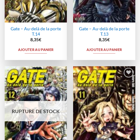
Gate – Au-delà de la porte
Gate – Au-delà de la porte
T.14
T.13
8,35
€
8,35
€
AJOUTER AU PANIER
AJOUTER AU PANIER
Ajouter
Ajouter
à la
à la
wishlist
wishlist
RUPTURE DE STOCK