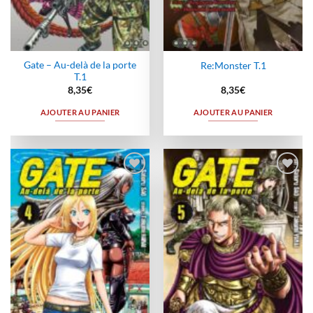
Gate – Au-delà de la porte
Re:Monster T.1
T.1
8,35
€
8,35
€
AJOUTER AU PANIER
AJOUTER AU PANIER
Ajouter
Ajouter
à la
à la
wishlist
wishlist