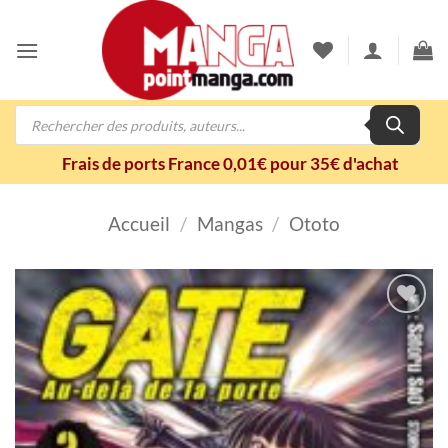
Passer
au
contenu
Recherche
de
produits
Frais de ports France 0,01€ pour 35€ d'achat
Accueil
/
Mangas
/
Ototo
Ajouter
à la
wishlist