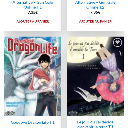
Alternative – Gun Gale
Alternative – Gun Gale
Online T.1
Online T.2
7,35
€
7,35
€
AJOUTER AU PANIER
AJOUTER AU PANIER
Ajouter
Ajouter
à la
à la
wishlist
wishlist
Le jour ou j’ai décidé
Goodbye Dragon Life T.1
d’envahir la terre T.1