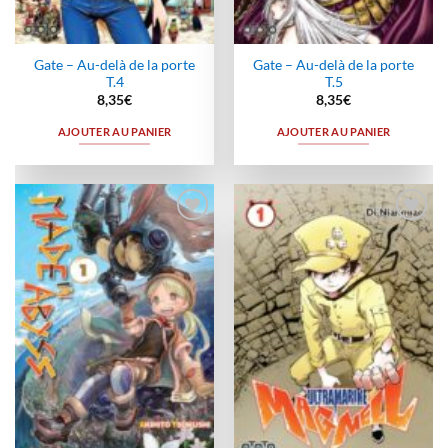
Gate – Au-delà de la porte
Gate – Au-delà de la porte
T.4
T.5
8,35
€
8,35
€
AJOUTER AU PANIER
AJOUTER AU PANIER
Ajouter
Ajouter
à la
à la
wishlist
wishlist