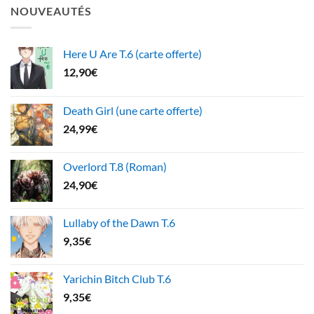
NOUVEAUTÉS
Here U Are T.6 (carte offerte)
12,90
€
Death Girl (une carte offerte)
24,99
€
Overlord T.8 (Roman)
24,90
€
Lullaby of the Dawn T.6
9,35
€
Yarichin Bitch Club T.6
9,35
€