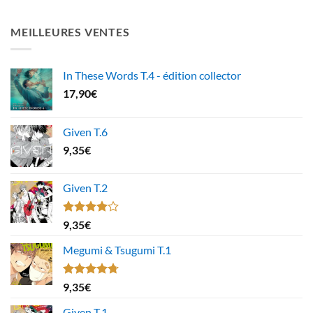
MEILLEURES VENTES
In These Words T.4 - édition collector
17,90
€
Given T.6
9,35
€
Given T.2
Note
9,35
€
4.00
sur
5
Megumi & Tsugumi T.1
Note
4.67
9,35
€
sur 5
Given T.1