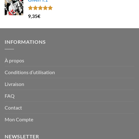
Note
5.00
9,35
€
sur 5
INFORMATIONS
À propos
Conditions d’utilisation
Livraison
FAQ
Contact
Mon Compte
NEWSLETTER