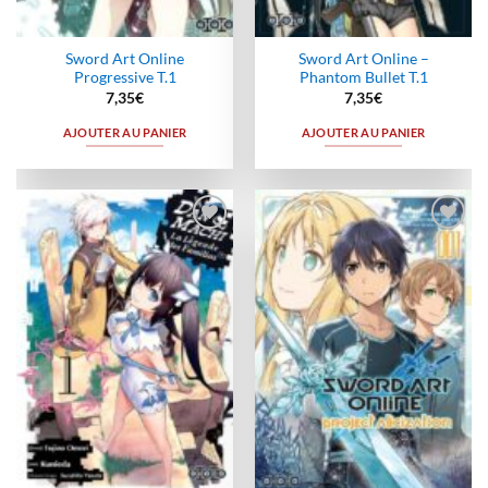
Sword Art Online
Sword Art Online –
Progressive T.1
Phantom Bullet T.1
7,35
€
7,35
€
AJOUTER AU PANIER
AJOUTER AU PANIER
Ajouter
Ajouter
à la
à la
wishlist
wishlist