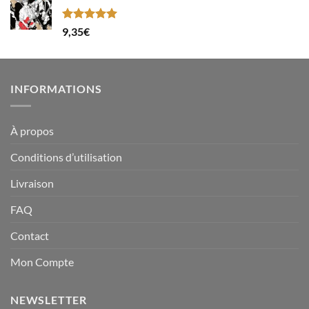
Note
5.00
9,35
€
sur 5
INFORMATIONS
À propos
Conditions d’utilisation
Livraison
FAQ
Contact
Mon Compte
NEWSLETTER