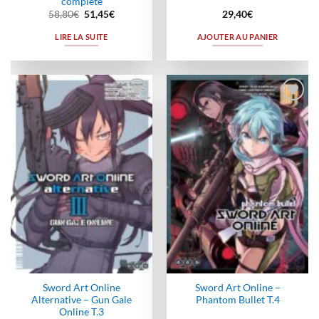
complète
Le
Le
58,80
€
51,45
€
29,40
€
prix
prix
initial
actuel
LIRE LA SUITE
AJOUTER AU PANIER
était :
est :
58,80€.
51,45€.
Ajouter
Ajouter
à la
à la
wishlist
wishlist
Sword Art Online
Sword Art Online –
Alternative – Gun Gale
Phantom Bullet T.4
Online T.3