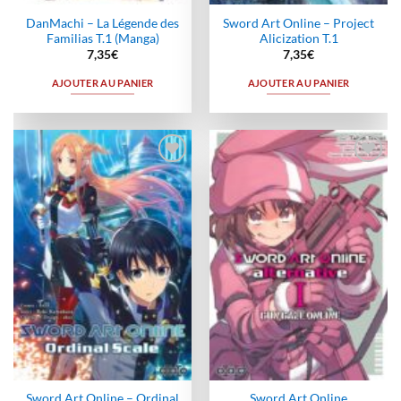
DanMachi – La Légende des
Sword Art Online – Project
Familias T.1 (Manga)
Alicization T.1
7,35
€
7,35
€
AJOUTER AU PANIER
AJOUTER AU PANIER
Ajouter
Ajouter
à la
à la
wishlist
wishlist
Sword Art Online – Ordinal
Sword Art Online