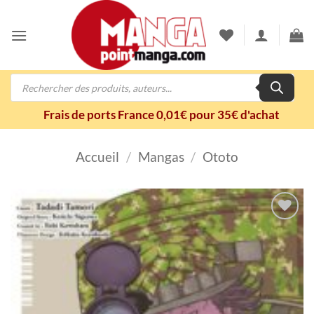
Passer
au
contenu
Recherche
de
produits
Frais de ports France 0,01€ pour 35€ d'achat
Accueil
/
Mangas
/
Ototo
Ajouter
à la
wishlist