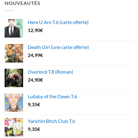
NOUVEAUTÉS
Here U Are T.6 (carte offerte)
12,90
€
Death Girl (une carte offerte)
24,99
€
Overlord T.8 (Roman)
24,90
€
Lullaby of the Dawn T.6
9,35
€
Yarichin Bitch Club T.6
9,35
€