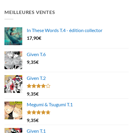
MEILLEURES VENTES
In These Words T.4 - édition collector
17,90
€
Given T.6
9,35
€
Given T.2
Note
9,35
€
4.00
sur
5
Megumi & Tsugumi T.1
Note
4.67
9,35
€
sur 5
Given T.1