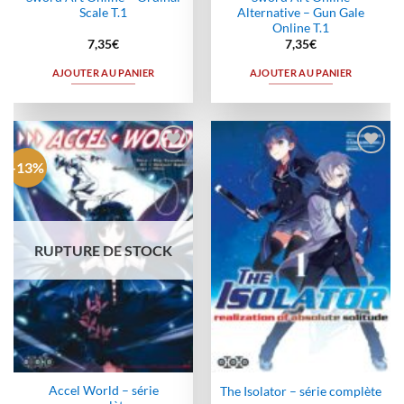
Scale T.1
Alternative – Gun Gale
Online T.1
7,35
€
7,35
€
AJOUTER AU PANIER
AJOUTER AU PANIER
-13%
Ajouter
Ajouter
à la
à la
wishlist
wishlist
RUPTURE DE STOCK
Accel World – série
The Isolator – série complète