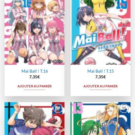
à la
à la
wishlist
wishlist
Mai Ball ! T.16
Mai Ball ! T.15
7,35
€
7,35
€
AJOUTER AU PANIER
AJOUTER AU PANIER
Ajouter
Ajouter
à la
à la
wishlist
wishlist