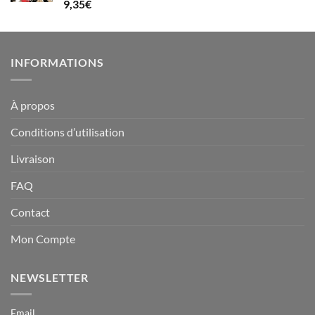
Note
5.00
9,35
€
sur 5
INFORMATIONS
À propos
Conditions d’utilisation
Livraison
FAQ
Contact
Mon Compte
NEWSLETTER
Email