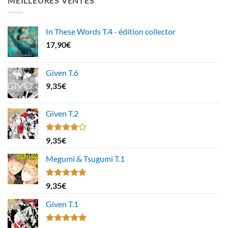
MEILLEURES VENTES
In These Words T.4 - édition collector
17,90
€
Given T.6
9,35
€
Given T.2
Note
9,35
€
4.00
sur
5
Megumi & Tsugumi T.1
Note
4.67
9,35
€
sur 5
Given T.1