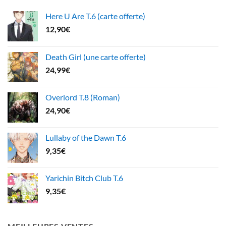
Here U Are T.6 (carte offerte)
12,90
€
Death Girl (une carte offerte)
24,99
€
Overlord T.8 (Roman)
24,90
€
Lullaby of the Dawn T.6
9,35
€
Yarichin Bitch Club T.6
9,35
€