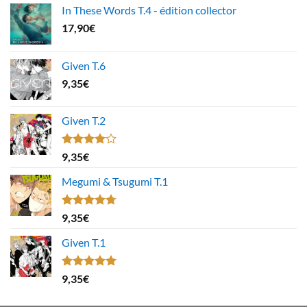
In These Words T.4 - édition collector
17,90
€
Given T.6
9,35
€
Given T.2
Note
9,35
€
4.00
sur
5
Megumi & Tsugumi T.1
Note
4.67
9,35
€
sur 5
Given T.1
Note
5.00
9,35
€
sur 5