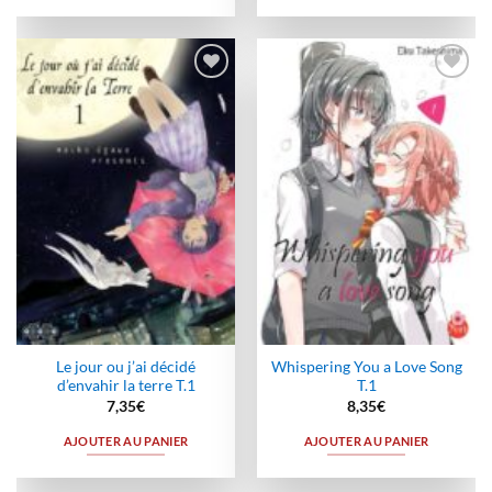
Ajouter
Ajouter
à la
à la
wishlist
wishlist
Le jour ou j’ai décidé
Whispering You a Love Song
d’envahir la terre T.1
T.1
7,35
€
8,35
€
AJOUTER AU PANIER
AJOUTER AU PANIER