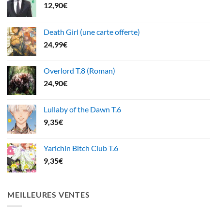
12,90
€
Death Girl (une carte offerte)
24,99
€
Overlord T.8 (Roman)
24,90
€
Lullaby of the Dawn T.6
9,35
€
Yarichin Bitch Club T.6
9,35
€
MEILLEURES VENTES