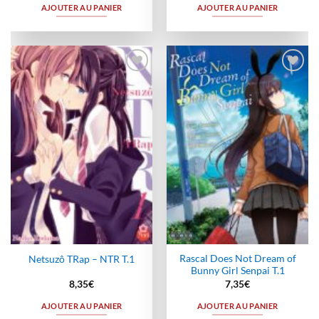
AJOUTER AU PANIER
AJOUTER AU PANIER
Ajouter
Ajouter
à la
à la
wishlist
wishlist
Rascal Does Not Dream of
Netsuzô TRap – NTR T.1
Bunny Girl Senpai T.1
8,35
€
7,35
€
AJOUTER AU PANIER
AJOUTER AU PANIER