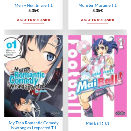
Merry Nightmare T.1
Monster Musume T.1
8,35
€
8,35
€
AJOUTER AU PANIER
AJOUTER AU PANIER
Ajouter
Ajouter
à la
à la
wishlist
wishlist
My Teen Romantic Comedy
Mai Ball ! T.1
is wrong as I expected T.1