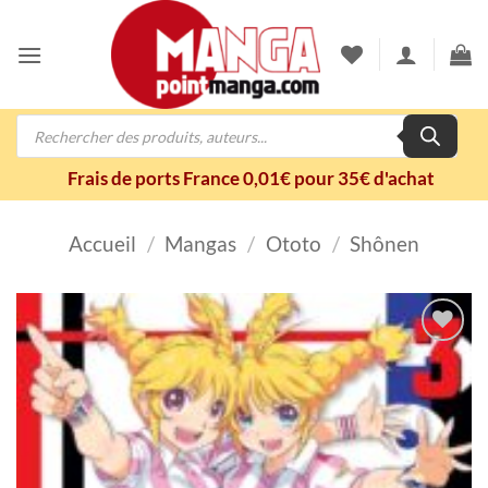
Passer
au
contenu
Recherche
de
produits
Frais de ports France 0,01€ pour 35€ d'achat
Accueil
/
Mangas
/
Ototo
/
Shônen
Ajouter
à la
wishlist