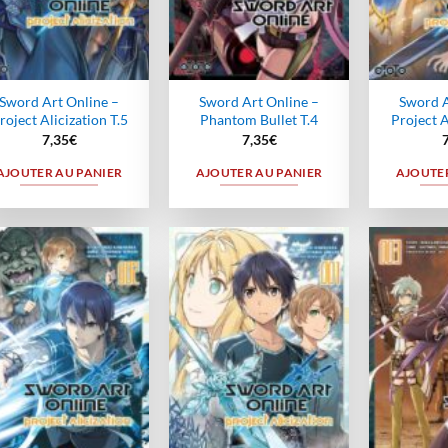
Sword Art Online –
Sword Art Online –
Sword A
roject Alicization T.5
Phantom Bullet T.4
Project A
7,35
€
7,35
€
AJOUTER AU PANIER
AJOUTER AU PANIER
AJOUTER
Ajouter
Ajouter
à la
à la
wishlist
wishlist