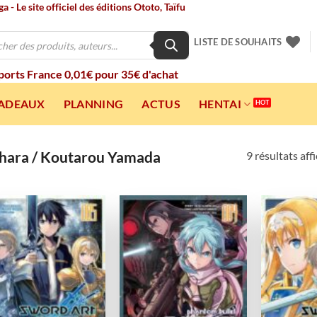
 - Le site officiel des éditions Ototo, Taïfu
LISTE DE SOUHAITS
 ports France 0,01€ pour 35€ d'achat
CADEAUX
PLANNING
ACTUS
HENTAI
hara / Koutarou Yamada
9 résultats aff
Ajouter
Ajouter
à la
à la
wishlist
wishlist