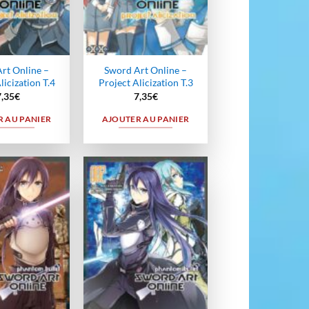
rt Online –
Sword Art Online –
licization T.4
Project Alicization T.3
7,35
€
7,35
€
 AU PANIER
AJOUTER AU PANIER
Ajouter
Ajouter
à la
à la
wishlist
wishlist