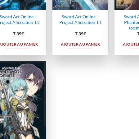
Sword Art Online –
Sword Art Online –
Sword A
roject Alicization T.2
Project Alicization T.1
Phantom
(post
7,35
€
7,35
€
AJOUTER AU PANIER
AJOUTER AU PANIER
AJOUTER
Ajouter
à la
wishlist