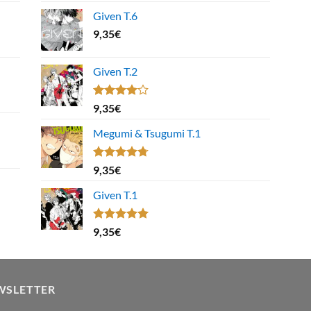
Given T.6
9,35
€
Given T.2
Note
9,35
€
4.00
sur
5
Megumi & Tsugumi T.1
Note
4.67
9,35
€
sur 5
Given T.1
Note
5.00
9,35
€
sur 5
WSLETTER