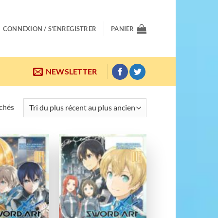
CONNEXION / S’ENREGISTRER
PANIER
NEWSLETTER
Trié
ichés
du
plus
récent
au
Ajouter
Ajouter
plus
à la
à la
wishlist
wishlist
ancien