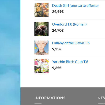
Death Girl (une carte offerte)
24,99
€
Overlord T.8 (Roman)
24,90
€
Lullaby of the Dawn T.6
9,35
€
Yarichin Bitch Club T.6
9,35
€
INFORMATIONS
NE