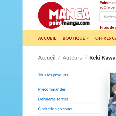
Pointmanga
Passer
et Ofelbe
au
Recherche
contenu
de
produits
Frais de
ACCUEIL
BOUTIQUE
OFFRES 
Accueil
/
Auteurs
/
Reki Kawa
Tous les produits
Précommandes
Dernières sorties
Opération en cours