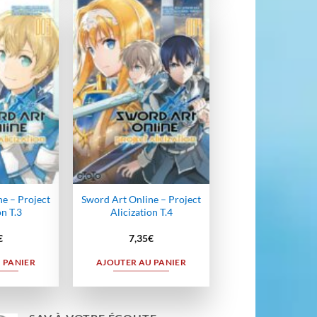
Ajouter
Ajouter
à la
à la
wishlist
wishlist
e – Project
Sword Art Online – Project
on T.3
Alicization T.4
€
7,35
€
 PANIER
AJOUTER AU PANIER