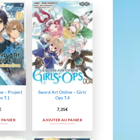
Ajouter
Ajouter
à la
à la
wishlist
wishlist
e – Project
Sword Art Online – Girls’
on T.1
Ops T.4
€
7,35
€
 PANIER
AJOUTER AU PANIER