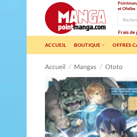
Pointmanga
Passer
et Ofelbe
au
Recherche
contenu
de
produits
Frais de
ACCUEIL
BOUTIQUE
OFFRES 
Accueil
/
Mangas
/
Ototo
Ajou
à l
wishl