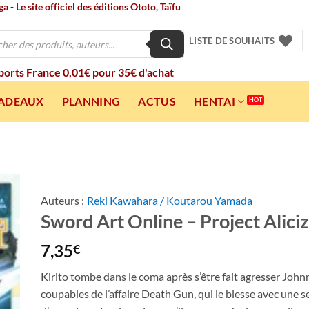
 - Le site officiel des éditions Ototo, Taïfu
LISTE DE SOUHAITS
 ports France 0,01€ pour 35€ d'achat
CADEAUX
PLANNING
ACTUS
HENTAI
Auteurs :
Reki Kawahara / Koutarou Yamada
Sword Art Online – Project Aliciz
ter
a
ist
7,35
€
Kirito tombe dans le coma après s’être fait agresser John
coupables de l’affaire Death Gun, qui le blesse avec une 