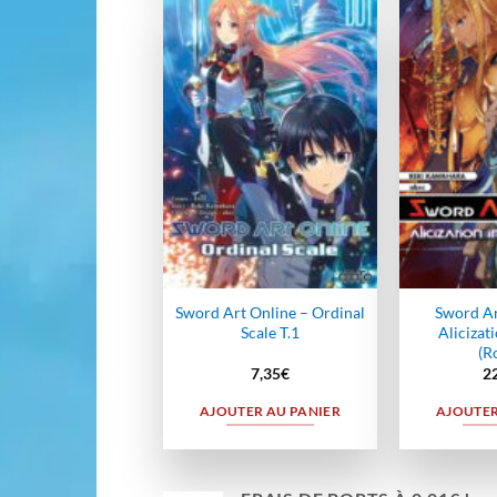
Ajouter
à la
wishlist
Sword Art Online – Ordinal
Sword Ar
Scale T.1
Alicizat
(R
7,35
€
2
AJOUTER AU PANIER
AJOUTER