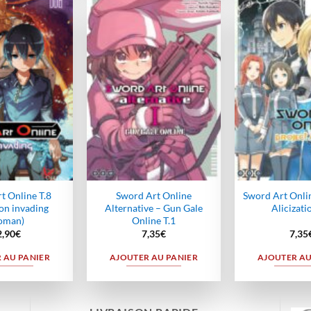
Ajouter
Ajouter
à la
à la
wishlist
wishlist
t Online T.8
Sword Art Online
Sword Art Onlin
ion invading
Alternative – Gun Gale
Alicizati
oman)
Online T.1
2,90
€
7,35
€
7,35
 AU PANIER
AJOUTER AU PANIER
AJOUTER AU