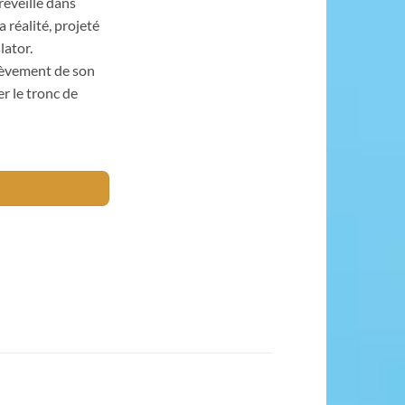
 réveille dans
réalité, projeté
ator.
nlèvement de son
er le tronc de