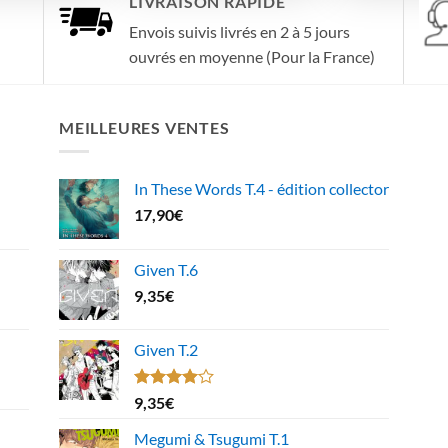
LIVRAISON RAPIDE
Envois suivis livrés en 2 à 5 jours
ouvrés en moyenne (Pour la France)
MEILLEURES VENTES
In These Words T.4 - édition collector
17,90
€
Given T.6
9,35
€
Given T.2
Note
9,35
€
4.00
sur
5
Megumi & Tsugumi T.1