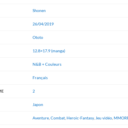
Shonen
26/04/2019
Ototo
12.8×17.9 (manga)
N&B + Couleurs
Français
ME
2
Japon
Aventure
,
Combat
,
Heroic-Fantasy
,
Jeu vidéo
,
MMOR