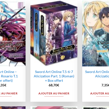
Ajouter
Ajouter
à la
à la
wishlist
wishlist
rt Online –
Sword Art Online T.5-6-7
Sword Art Onlin
 Rosario T.1
Alicization Part. 1 (Roman)
Alicizati
r offert)
+ Box offert
,35
€
68,70
€
7,35
 AU PANIER
AJOUTER AU PANIER
AJOUTER AU