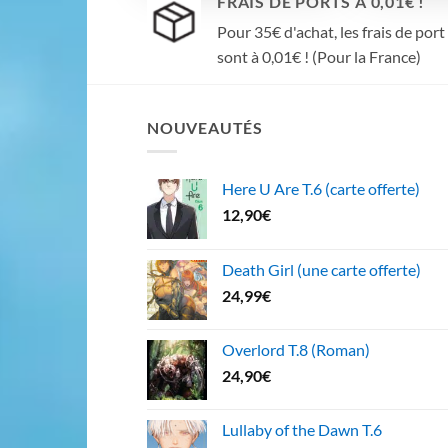
FRAIS DE PORTS À 0,01€ !
Pour 35€ d'achat, les frais de port
sont à 0,01€ ! (Pour la France)
NOUVEAUTÉS
Here U Are T.6 (carte offerte)
12,90
€
Death Girl (une carte offerte)
24,99
€
Overlord T.8 (Roman)
24,90
€
Lullaby of the Dawn T.6