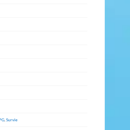
PG
,
Survie