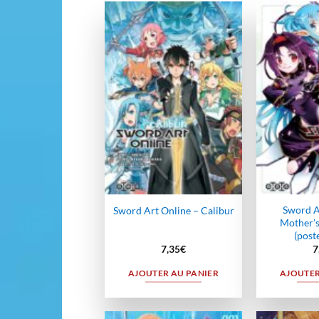
Ajouter
à la
wishlist
Sword A
Sword Art Online – Calibur
Mother’s
(poste
7,35
€
7
AJOUTER AU PANIER
AJOUTER