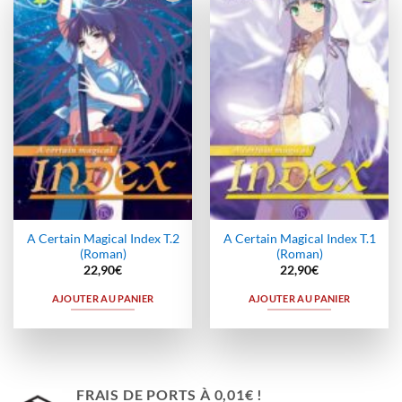
Ajouter
Ajouter
à la
à la
wishlist
wishlist
A Certain Magical Index T.2
A Certain Magical Index T.1
(Roman)
(Roman)
22,90
€
22,90
€
AJOUTER AU PANIER
AJOUTER AU PANIER
FRAIS DE PORTS À 0,01€ !