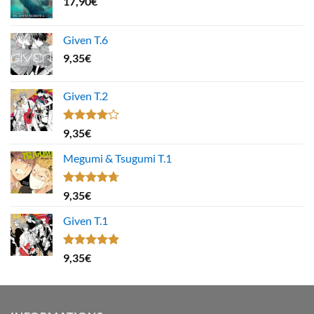
17,90
€
Given T.6
9,35
€
Given T.2
Note
9,35
€
4.00
sur
5
Megumi & Tsugumi T.1
Note
4.67
9,35
€
sur 5
Given T.1
Note
5.00
9,35
€
sur 5