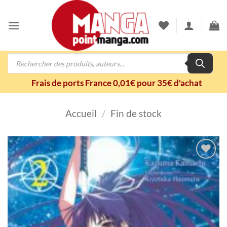
Passer
au
contenu
Recherche
de
produits
Frais de ports France 0,01€ pour 35€ d'achat
Accueil
/
Fin de stock
Ajouter
à la
wishlist