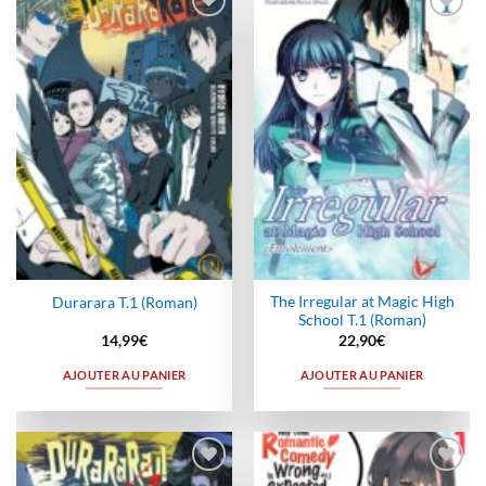
Ajouter
Ajouter
à la
à la
wishlist
wishlist
The Irregular at Magic High
Durarara T.1 (Roman)
School T.1 (Roman)
14,99
€
22,90
€
AJOUTER AU PANIER
AJOUTER AU PANIER