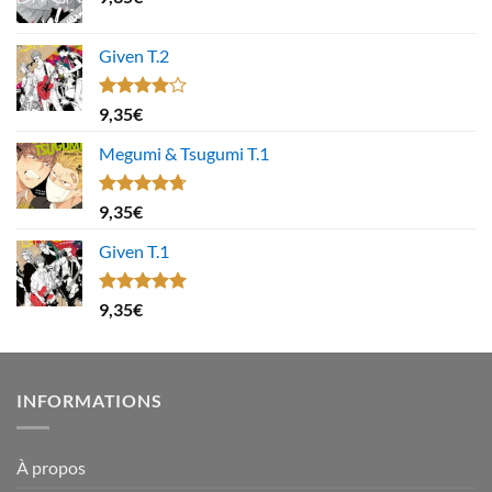
Given T.2
Note
9,35
€
4.00
sur
5
Megumi & Tsugumi T.1
Note
4.67
9,35
€
sur 5
Given T.1
Note
5.00
9,35
€
sur 5
INFORMATIONS
À propos