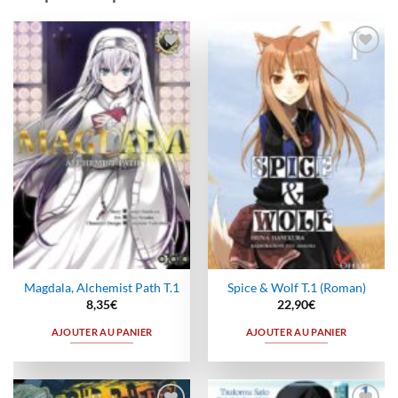
Ajouter
Ajouter
à la
à la
wishlist
wishlist
Magdala, Alchemist Path T.1
Spice & Wolf T.1 (Roman)
8,35
€
22,90
€
AJOUTER AU PANIER
AJOUTER AU PANIER