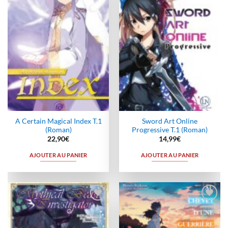
à la
à la
wishlist
wishlist
A Certain Magical Index T.1
Sword Art Online
(Roman)
Progressive T.1 (Roman)
22,90
€
14,99
€
AJOUTER AU PANIER
AJOUTER AU PANIER
Ajouter
Ajouter
à la
à la
wishlist
wishlist