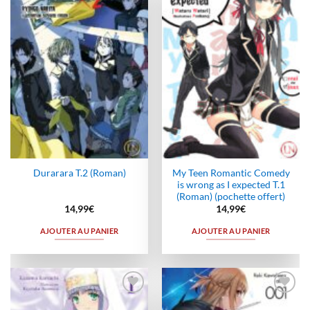
Ajouter
Ajouter
à la
à la
wishlist
wishlist
My Teen Romantic Comedy
Durarara T.2 (Roman)
is wrong as I expected T.1
(Roman) (pochette offert)
14,99
€
14,99
€
AJOUTER AU PANIER
AJOUTER AU PANIER
Ajouter
Ajouter