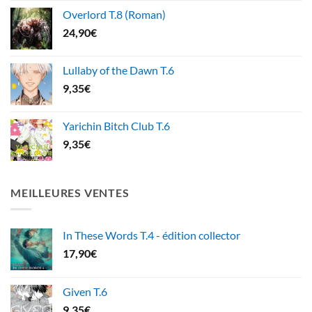
Overlord T.8 (Roman)
24,90
€
Lullaby of the Dawn T.6
9,35
€
Yarichin Bitch Club T.6
9,35
€
MEILLEURES VENTES
In These Words T.4 - édition collector
17,90
€
Given T.6
9,35
€