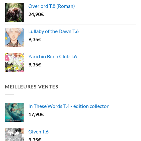
Overlord T.8 (Roman)
24,90
€
Lullaby of the Dawn T.6
9,35
€
Yarichin Bitch Club T.6
9,35
€
MEILLEURES VENTES
In These Words T.4 - édition collector
17,90
€
Given T.6
9,35
€