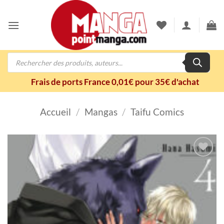
Passer
au
contenu
Recherche
de
produits
Frais de ports France 0,01€ pour 35€ d'achat
Accueil
/
Mangas
/
Taifu Comics
Ajouter
à la
wishlist