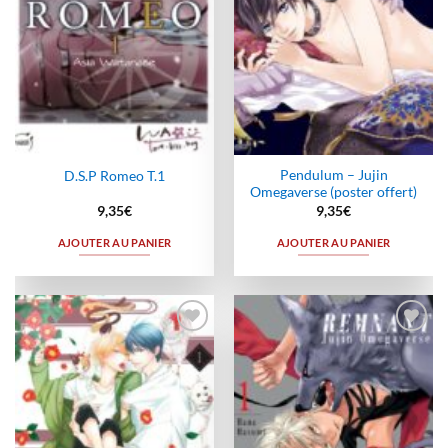
Pendulum – Jujin
D.S.P Romeo T.1
Omegaverse (poster offert)
9,35
€
9,35
€
AJOUTER AU PANIER
AJOUTER AU PANIER
Ajouter
Ajouter
à la
à la
wishlist
wishlist