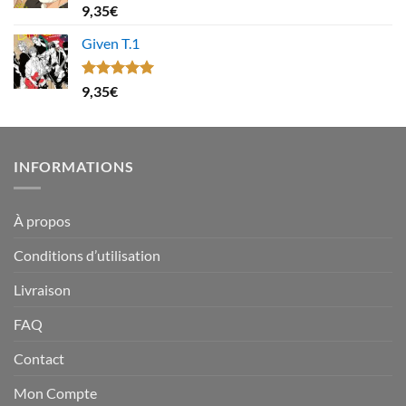
Note
4.67
9,35
€
sur 5
Given T.1
Note
5.00
9,35
€
sur 5
INFORMATIONS
À propos
Conditions d’utilisation
Livraison
FAQ
Contact
Mon Compte