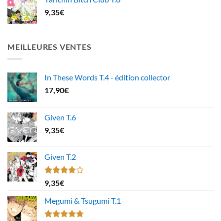
9,35
€
MEILLEURES VENTES
In These Words T.4 - édition collector
17,90
€
Given T.6
9,35
€
Given T.2
Note
9,35
€
4.00
sur
5
Megumi & Tsugumi T.1