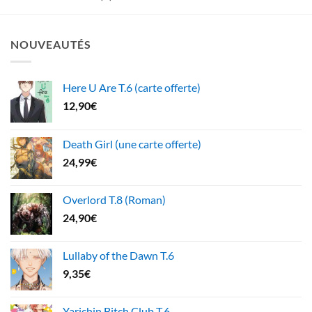
NOUVEAUTÉS
Here U Are T.6 (carte offerte)
12,90
€
Death Girl (une carte offerte)
24,99
€
Overlord T.8 (Roman)
24,90
€
Lullaby of the Dawn T.6
9,35
€
Yarichin Bitch Club T.6