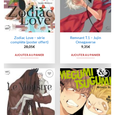
Zodiac Love – série
Remnant T.1 – Jujin
complète (poster offert)
Omegaverse
28,05
€
9,35
€
AJOUTER AU PANIER
AJOUTER AU PANIER
Ajouter
Ajouter
à la
à la
wishlist
wishlist