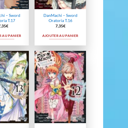
hi – Sword
DanMachi – Sword
oria T.17
Oratoria T.16
7,35
€
7,35
€
 AU PANIER
AJOUTER AU PANIER
Ajouter
Ajouter
à la
à la
wishlist
wishlist