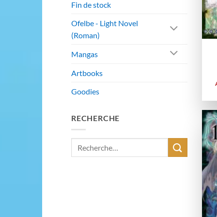
Fin de stock
Ofelbe - Light Novel
(Roman)
Mangas
Artbooks
Goodies
RECHERCHE
Recherche
pour :