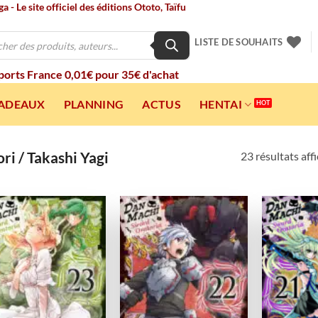
 - Le site officiel des éditions Ototo, Taïfu
LISTE DE SOUHAITS
 ports France 0,01€ pour 35€ d'achat
CADEAUX
PLANNING
ACTUS
HENTAI
i / Takashi Yagi
23 résultats aff
Ajouter
Ajouter
à la
à la
wishlist
wishlist