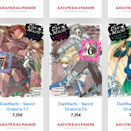
AJOUTER AU PANIER
AJOUTER AU PANIER
AJOUTER
Ajouter
Ajouter
à la
à la
wishlist
wishlist
DanMachi – Sword
DanMachi – Sword
DanMac
Oratoria T.7
Oratoria T.6
Orat
7,35
€
7,35
€
AJOUTER AU PANIER
AJOUTER AU PANIER
AJOUTER