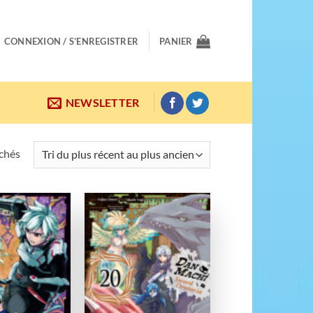
CONNEXION / S’ENREGISTRER
PANIER
NEWSLETTER
Trié
ichés
du
plus
récent
au
Ajouter
Ajouter
plus
à la
à la
wishlist
wishlist
ancien