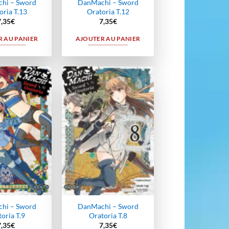
hi – Sword
DanMachi – Sword
oria T.13
Oratoria T.12
7,35
€
7,35
€
 AU PANIER
AJOUTER AU PANIER
Ajouter
Ajouter
à la
à la
wishlist
wishlist
hi – Sword
DanMachi – Sword
oria T.9
Oratoria T.8
7,35
€
7,35
€