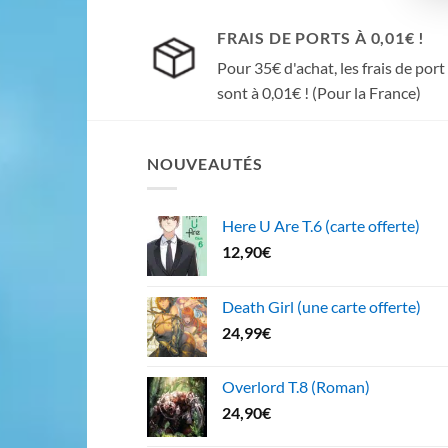
FRAIS DE PORTS À 0,01€ !
Pour 35€ d'achat, les frais de port
sont à 0,01€ ! (Pour la France)
NOUVEAUTÉS
Here U Are T.6 (carte offerte)
12,90
€
Death Girl (une carte offerte)
24,99
€
Overlord T.8 (Roman)
24,90
€