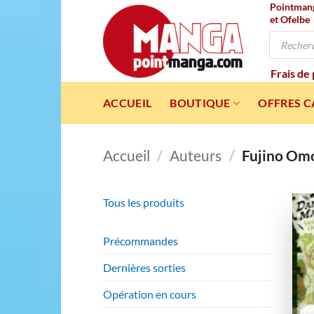
Pointmanga
Passer
et Ofelbe
au
Recherche
contenu
de
produits
Frais de
ACCUEIL
BOUTIQUE
OFFRES 
Accueil
/
Auteurs
/
Fujino Omor
Tous les produits
Précommandes
Dernières sorties
Opération en cours