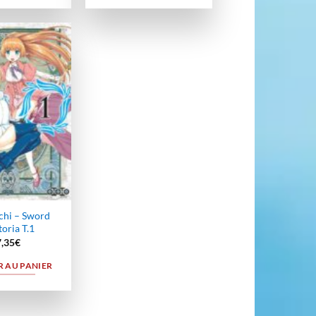
Ajouter
à la
wishlist
hi – Sword
oria T.1
7,35
€
 AU PANIER