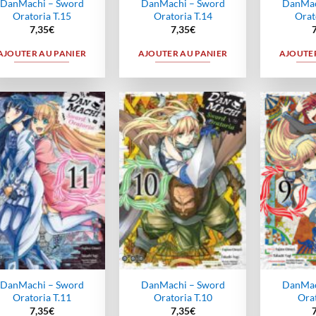
DanMachi – Sword
DanMachi – Sword
DanMac
Oratoria T.15
Oratoria T.14
Orat
7,35
€
7,35
€
AJOUTER AU PANIER
AJOUTER AU PANIER
AJOUTER
Ajouter
Ajouter
à la
à la
wishlist
wishlist
DanMachi – Sword
DanMachi – Sword
DanMac
Oratoria T.11
Oratoria T.10
Orat
7,35
€
7,35
€