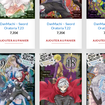
DanMachi – Sword
DanMachi – Sword
DanMac
Oratoria T.23
Oratoria T.22
Orat
7,35
€
7,35
€
AJOUTER AU PANIER
AJOUTER AU PANIER
AJOUTER
Ajouter
Ajouter
à la
à la
wishlist
wishlist