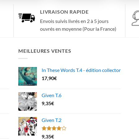
LIVRAISON RAPIDE
Envois suivis livrés en 2 à 5 jours
ouvrés en moyenne (Pour la France)
MEILLEURES VENTES
In These Words T.4 - édition collector
17,90
€
Given T.6
9,35
€
Given T.2
Note
9,35
€