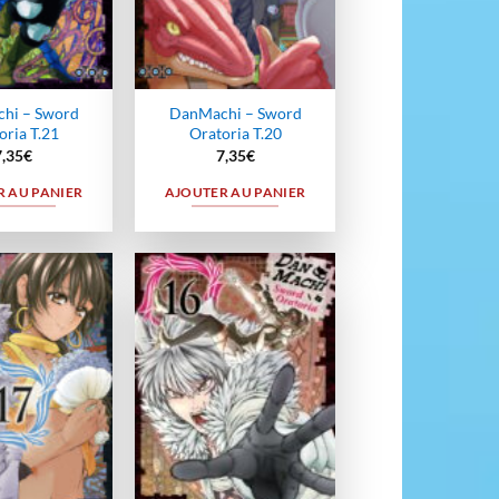
hi – Sword
DanMachi – Sword
oria T.21
Oratoria T.20
7,35
€
7,35
€
 AU PANIER
AJOUTER AU PANIER
Ajouter
Ajouter
à la
à la
wishlist
wishlist