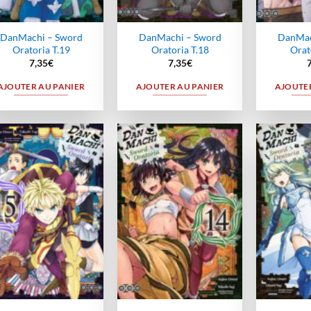
DanMachi – Sword
DanMachi – Sword
DanMac
Oratoria T.19
Oratoria T.18
Orat
7,35
€
7,35
€
AJOUTER AU PANIER
AJOUTER AU PANIER
AJOUTER
Ajouter
Ajouter
à la
à la
wishlist
wishlist