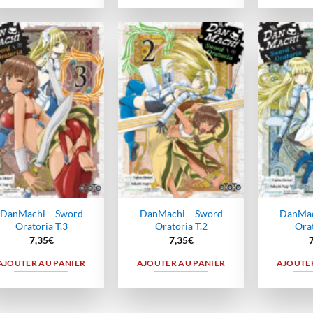
Ajouter
Ajouter
à la
à la
wishlist
wishlist
DanMachi – Sword
DanMachi – Sword
DanMac
Oratoria T.3
Oratoria T.2
Orat
7,35
€
7,35
€
AJOUTER AU PANIER
AJOUTER AU PANIER
AJOUTER