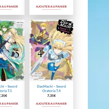
 AU PANIER
AJOUTER AU PANIER
Ajouter
Ajouter
à la
à la
wishlist
wishlist
hi – Sword
DanMachi – Sword
oria T.5
Oratoria T.4
7,35
€
7,35
€
 AU PANIER
AJOUTER AU PANIER