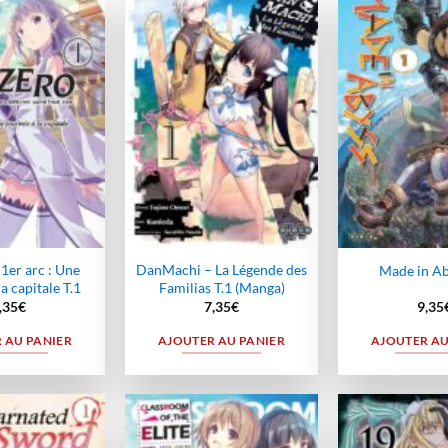
Ajouter
Ajouter
à la
à la
wishlist
wishlist
1er arc : Une
DanMachi – La Légende des
Made in Ab
a capitale T.1
Familias T.1 (Manga)
,35
€
7,35
€
9,35
 AU PANIER
AJOUTER AU PANIER
AJOUTER AU