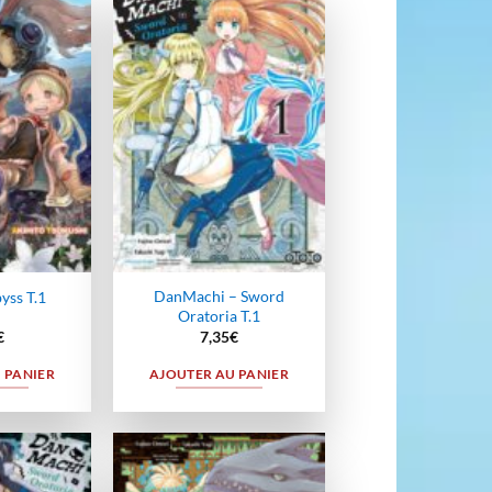
Ajouter
Ajouter
à la
à la
wishlist
wishlist
DanMachi – Sword
yss T.1
Oratoria T.1
€
7,35
€
 PANIER
AJOUTER AU PANIER