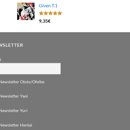
Given T.1
Note
5.00
9,35
€
sur 5
WSLETTER
l
Newsletter Ototo/Ofelbe
Newsletter Yaoi
Newsletter Yuri
Newsletter Hentai