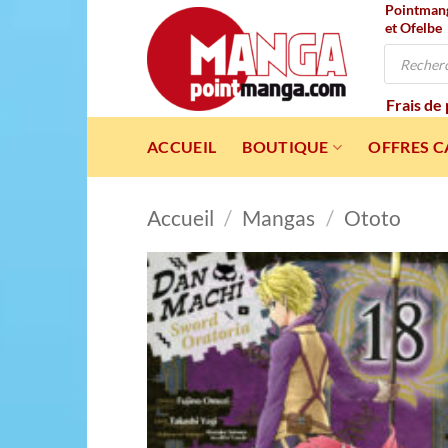
Pointmanga
Passer
et Ofelbe
au
Recherche
contenu
de
produits
Frais de
ACCUEIL
BOUTIQUE
OFFRES 
Accueil
/
Mangas
/
Ototo
Ajou
à l
wishl