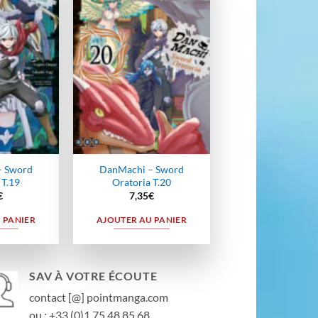
Ajouter
Ajouter
à la
à la
wishlist
wishlist
– Sword
DanMachi – Sword
 T.19
Oratoria T.20
€
7,35
€
 PANIER
AJOUTER AU PANIER
SAV À VOTRE ÉCOUTE
contact [@] pointmanga.com
ou : +33 (0)1 75 48 85 68