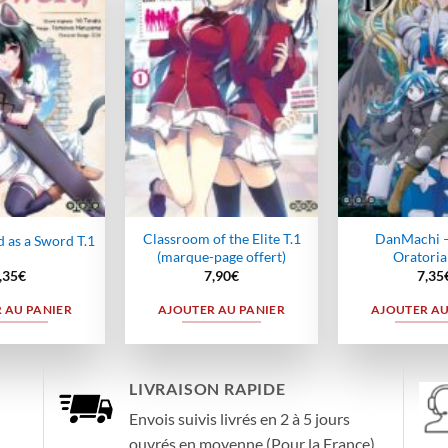
Ajouter
Ajouter
à la
à la
wishlist
wishlist
Classroom of the Elite T.1
DanMachi 
 as a Sword T.1
(marque-page offert)
Oratoria
,35
€
7,90
€
7,35
 AU PANIER
AJOUTER AU PANIER
AJOUTER AU
LIVRAISON RAPIDE
Envois suivis livrés en 2 à 5 jours
ouvrés en moyenne (Pour la France)