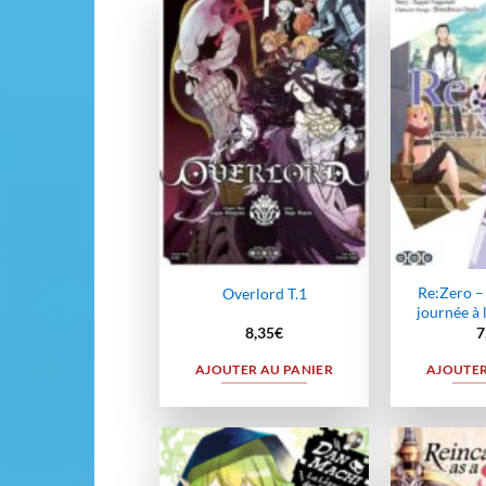
Ajouter
à la
wishlist
Re:Zero – 
Overlord T.1
journée à l
8,35
€
7
AJOUTER AU PANIER
AJOUTER