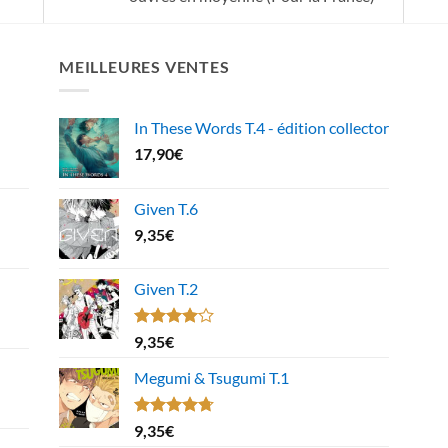
MEILLEURES VENTES
In These Words T.4 - édition collector
17,90
€
Given T.6
9,35
€
Given T.2
Note
9,35
€
4.00
sur
5
Megumi & Tsugumi T.1
Note
4.67
9,35
€
sur 5