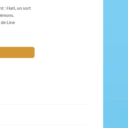
t : Hati, un sort
 démons.
 de Line