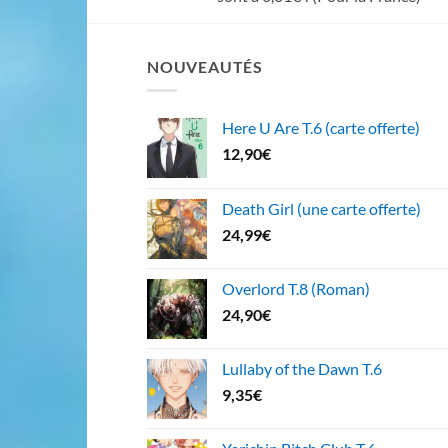
NOUVEAUTÉS
Here U Are T.6 (carte offerte)
12,90
€
Death Girl (une carte offerte)
24,99
€
Overlord T.8 (Roman)
24,90
€
Lullaby of the Dawn T.6
9,35
€