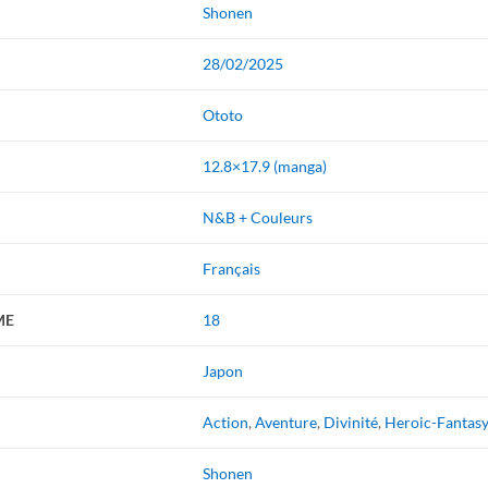
Shonen
28/02/2025
Ototo
12.8×17.9 (manga)
N&B + Couleurs
Français
ME
18
Japon
Action
,
Aventure
,
Divinité
,
Heroic-Fantas
Shonen