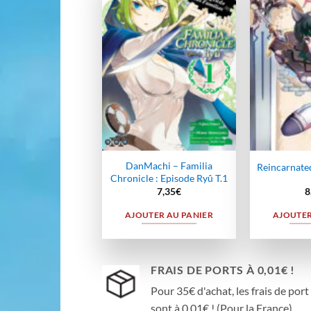
Ajouter
à la
wishlist
DanMachi – Familia
Reincarnated
Chronicle : Episode Ryû T.1
7,35
€
8
AJOUTER AU PANIER
AJOUTER
FRAIS DE PORTS À 0,01€ !
Pour 35€ d'achat, les frais de port
sont à 0,01€ ! (Pour la France)