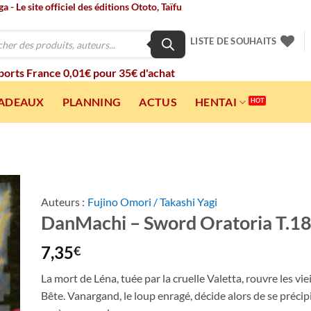
 - Le site officiel des éditions Ototo, Taïfu
LISTE DE SOUHAITS
 ports France 0,01€ pour 35€ d'achat
CADEAUX
PLANNING
ACTUS
HENTAI
Auteurs :
Fujino Omori / Takashi Yagi
DanMachi – Sword Oratoria T.1
ter
a
ist
7,35
€
La mort de Léna, tuée par la cruelle Valetta, rouvre les vie
Bête. Vanargand, le loup enragé, décide alors de se précipi