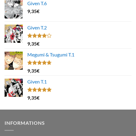
Given T.6
9,35
€
Given T.2
Note
9,35
€
4.00
sur
5
Megumi & Tsugumi T.1
Note
4.67
9,35
€
sur 5
Given T.1
Note
5.00
9,35
€
sur 5
INFORMATIONS