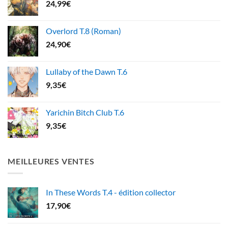
24,99
€
Overlord T.8 (Roman)
24,90
€
Lullaby of the Dawn T.6
9,35
€
Yarichin Bitch Club T.6
9,35
€
MEILLEURES VENTES
In These Words T.4 - édition collector
17,90
€