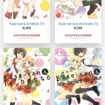
Kase-san & le tablier T.4
Kase-san & le shortcake T.3
8,35
€
8,35
€
AJOUTER AU PANIER
AJOUTER AU PANIER
Ajouter
Ajouter
à la
à la
wishlist
wishlist