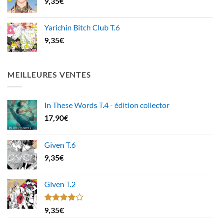
9,35
€
Yarichin Bitch Club T.6
9,35
€
MEILLEURES VENTES
In These Words T.4 - édition collector
17,90
€
Given T.6
9,35
€
Given T.2
Note
9,35
€
4.00
sur