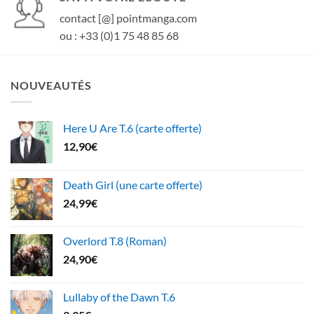
contact [@] pointmanga.com
ou : +33 (0)1 75 48 85 68
NOUVEAUTÉS
Here U Are T.6 (carte offerte)
12,90
€
Death Girl (une carte offerte)
24,99
€
Overlord T.8 (Roman)
24,90
€
Lullaby of the Dawn T.6