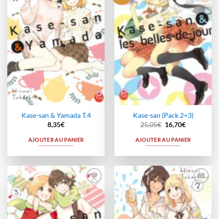
à la
à la
wishlist
wishlist
Kase-san & Yamada T.4
Kase-san (Pack 2=3)
Le
Le
8,35
€
25,05
€
16,70
€
prix
prix
initial
actuel
AJOUTER AU PANIER
AJOUTER AU PANIER
était :
est :
25,05€.
16,70€.
Ajouter
Ajouter
à la
à la
wishlist
wishlist