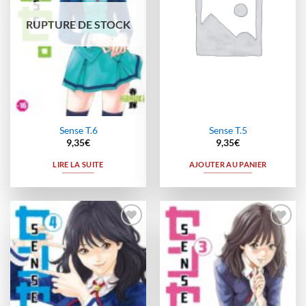
RUPTURE DE STOCK
Sense T.6
Sense T.5
9,35
€
9,35
€
LIRE LA SUITE
AJOUTER AU PANIER
Ajouter
Ajouter
à la
à la
wishlist
wishlist