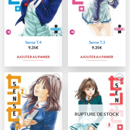
Sense T.4
Sense T.3
9,35
€
9,35
€
AJOUTER AU PANIER
AJOUTER AU PANIER
Ajouter
Ajouter
à la
à la
wishlist
wishlist
RUPTURE DE STOCK