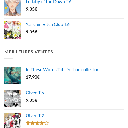
Lullaby of the Dawn T.6
9,35
€
Yarichin Bitch Club T.6
9,35
€
MEILLEURES VENTES
In These Words T.4 - édition collector
17,90
€
Given T.6
9,35
€
Given T.2