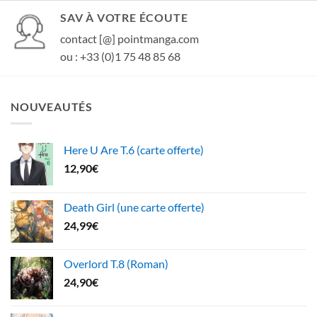
SAV À VOTRE ÉCOUTE
contact [@] pointmanga.com
ou : +33 (0)1 75 48 85 68
NOUVEAUTÉS
Here U Are T.6 (carte offerte)
12,90
€
Death Girl (une carte offerte)
24,99
€
Overlord T.8 (Roman)
24,90
€