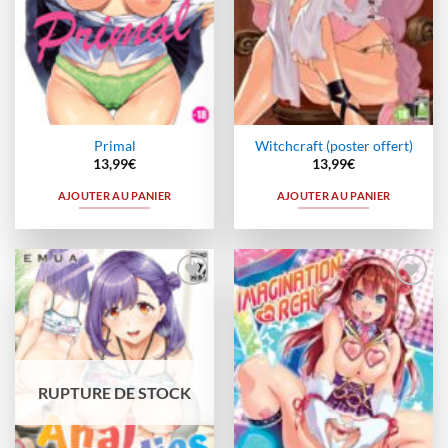
Primal
Witchcraft (poster offert)
13,99
€
13,99
€
AJOUTER AU PANIER
AJOUTER AU PANIER
Ajouter
Ajouter
à la
à la
wishlist
wishlist
RUPTURE DE STOCK