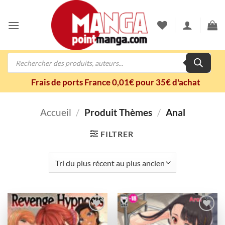
Passer
au
contenu
Recherche
de
produits
Frais de ports France 0,01€ pour 35€ d'achat
Accueil
/
Produit Thèmes
/
Anal
FILTRER
Ajouter
Ajouter