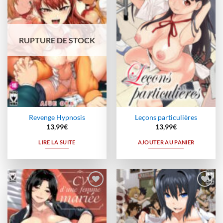
à la
à la
wishlist
wishlist
RUPTURE DE STOCK
Revenge Hypnosis
Leçons particulières
13,99
€
13,99
€
LIRE LA SUITE
AJOUTER AU PANIER
Ajouter
Ajouter
à la
à la
wishlist
wishlist