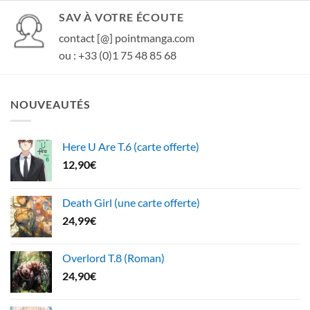
SAV À VOTRE ÉCOUTE
contact [@] pointmanga.com
ou : +33 (0)1 75 48 85 68
NOUVEAUTÉS
Here U Are T.6 (carte offerte)
12,90
€
Death Girl (une carte offerte)
24,99
€
Overlord T.8 (Roman)
24,90
€