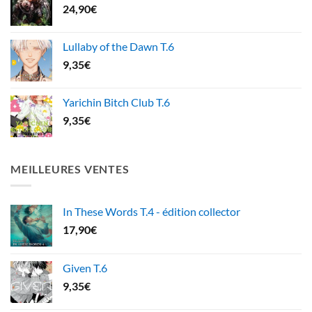
24,90
€
Lullaby of the Dawn T.6
9,35
€
Yarichin Bitch Club T.6
9,35
€
MEILLEURES VENTES
In These Words T.4 - édition collector
17,90
€
Given T.6
9,35
€