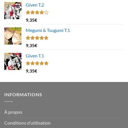
Given T.2
Note
9,35
€
4.00
sur
5
Megumi & Tsugumi T.1
Note
4.67
9,35
€
sur 5
Given T.1
Note
5.00
9,35
€
sur 5
INFORMATIONS
À propos
Conditions d’utilisation