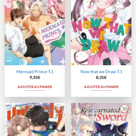
à la
à la
wishlist
wishlist
Mermaid Prince T.1
Now that we Draw T.1
9,35
€
8,35
€
AJOUTER AU PANIER
AJOUTER AU PANIER
Ajouter
Ajouter
à la
à la
wishlist
wishlist