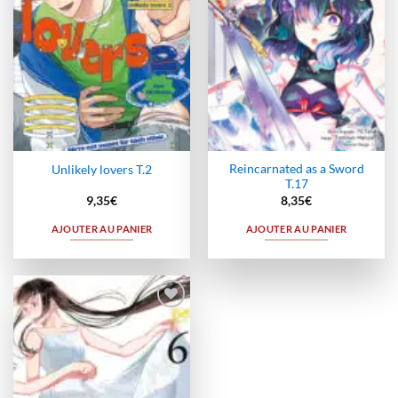
Reincarnated as a Sword
Unlikely lovers T.2
T.17
9,35
€
8,35
€
AJOUTER AU PANIER
AJOUTER AU PANIER
Ajouter
à la
wishlist