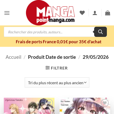
Passer
au
contenu
Recherche
de
produits
Frais de ports France 0,01€ pour 35€ d'achat
Accueil
/
Produit Date de sortie
/
29/05/2026
FILTRER
Ajouter
Ajouter