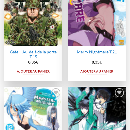
Gate – Au-delà de la porte
Merry Nightmare T.21
T.15
8,35
€
8,35
€
AJOUTER AU PANIER
AJOUTER AU PANIER
Ajouter
Ajouter
à la
à la
wishlist
wishlist