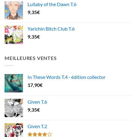
Lullaby of the Dawn T.6
9,35
€
Yarichin Bitch Club T.6
9,35
€
MEILLEURES VENTES
In These Words T.4 - édition collector
17,90
€
Given T.6
9,35
€
Given T.2