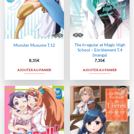
The Irregular at Magic High
Monster Musume T.12
School – Enrôlement T.4
(manga)
8,35
€
7,35
€
AJOUTER AU PANIER
AJOUTER AU PANIER
Ajouter
Ajouter
à la
à la
wishlist
wishlist