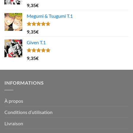
Note
9,35
€
4.00
sur
5
Megumi & Tsugumi T.1
Note
4.67
9,35
€
sur 5
Given T.1
Note
5.00
9,35
€
sur 5
INFORMATIONS
À propos
Conditions d’utilisation
Livraison