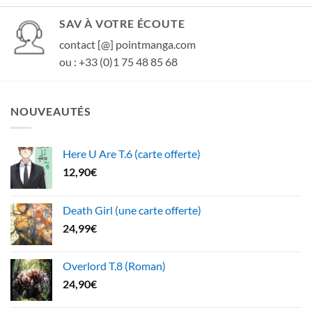
SAV À VOTRE ÉCOUTE
contact [@] pointmanga.com
ou : +33 (0)1 75 48 85 68
NOUVEAUTÉS
Here U Are T.6 (carte offerte)
12,90
€
Death Girl (une carte offerte)
24,99
€
Overlord T.8 (Roman)
24,90
€