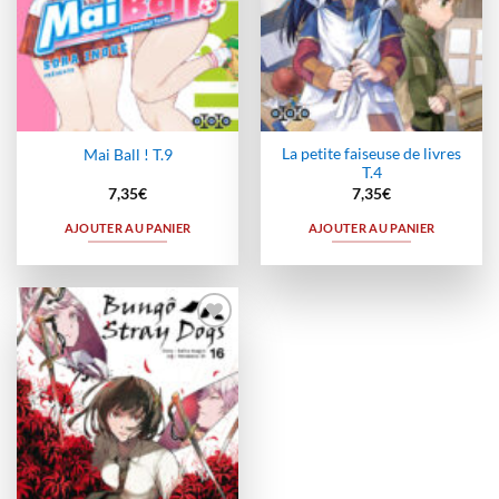
La petite faiseuse de livres
Mai Ball ! T.9
T.4
7,35
€
7,35
€
AJOUTER AU PANIER
AJOUTER AU PANIER
Ajouter
à la
wishlist