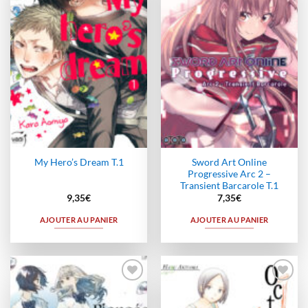
à la
à la
wishlist
wishlist
Sword Art Online
My Hero’s Dream T.1
Progressive Arc 2 –
Transient Barcarole T.1
9,35
€
7,35
€
AJOUTER AU PANIER
AJOUTER AU PANIER
Ajouter
Ajouter
à la
à la