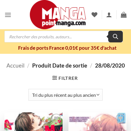
Passer
au
contenu
Recherche
de
produits
Frais de ports France 0,01€ pour 35€ d'achat
Accueil
/
Produit Date de sortie
/
28/08/2020
FILTRER
Ajouter
Ajouter