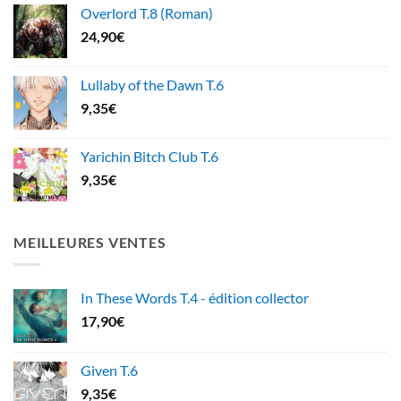
Overlord T.8 (Roman)
24,90
€
Lullaby of the Dawn T.6
9,35
€
Yarichin Bitch Club T.6
9,35
€
MEILLEURES VENTES
In These Words T.4 - édition collector
17,90
€
Given T.6
9,35
€