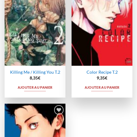
à la
à la
wishlist
wishlist
Killing Me / Killing You T.2
Color Recipe T.2
8,35
€
9,35
€
AJOUTER AU PANIER
AJOUTER AU PANIER
Ajouter
à la
wishlist