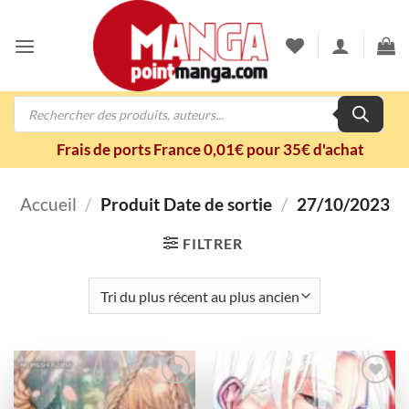
Passer
au
contenu
Recherche
de
produits
Frais de ports France 0,01€ pour 35€ d'achat
Accueil
/
Produit Date de sortie
/
27/10/2023
FILTRER
Ajouter
Ajouter