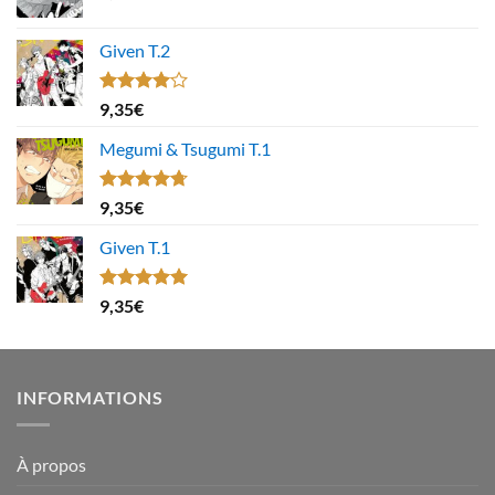
Given T.2
Note
9,35
€
4.00
sur
5
Megumi & Tsugumi T.1
Note
4.67
9,35
€
sur 5
Given T.1
Note
5.00
9,35
€
sur 5
INFORMATIONS
À propos