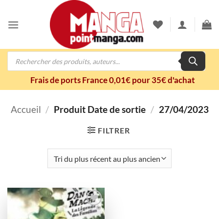
Passer
au
contenu
Recherche
de
produits
Frais de ports France 0,01€ pour 35€ d'achat
Accueil
/
Produit Date de sortie
/
27/04/2023
FILTRER
Ajouter