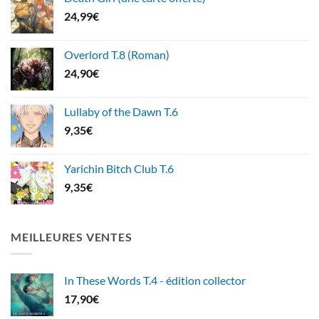
24,99
€
Overlord T.8 (Roman)
24,90
€
Lullaby of the Dawn T.6
9,35
€
Yarichin Bitch Club T.6
9,35
€
MEILLEURES VENTES
In These Words T.4 - édition collector
17,90
€