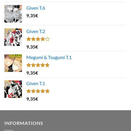
Given T.6
9,35
€
Given T.2
Note
9,35
€
4.00
sur
5
Megumi & Tsugumi T.1
Note
4.67
9,35
€
sur 5
Given T.1
Note
5.00
9,35
€
sur 5
INFORMATIONS