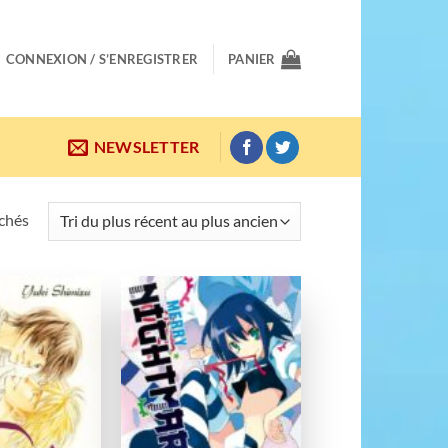
CONNEXION / S’ENREGISTRER
PANIER
NEWSLETTER
Trié
ichés
du
plus
récent
au
Ajouter
Ajouter
plus
à la
à la
wishlist
wishlist
ancien