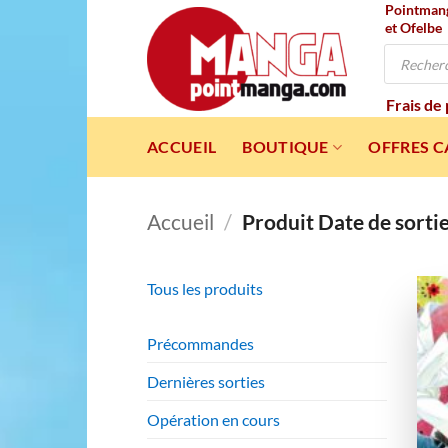
Pointmanga
Passer
et Ofelbe
au
Recherche
contenu
de
produits
Frais de
ACCUEIL
BOUTIQUE
OFFRES 
Accueil
/
Produit Date de sorti
Tous les produits
Précommandes
Dernières sorties
Opération en cours