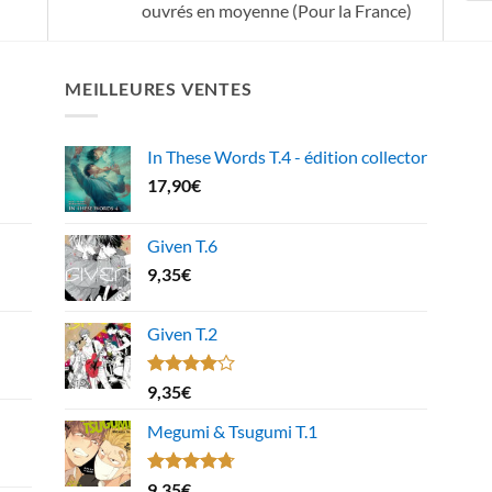
ouvrés en moyenne (Pour la France)
MEILLEURES VENTES
In These Words T.4 - édition collector
17,90
€
Given T.6
9,35
€
Given T.2
Note
9,35
€
4.00
sur
5
Megumi & Tsugumi T.1
Note
4.67
9,35
€