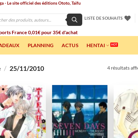
 - Le site officiel des éditions Ototo, Taïfu
LISTE DE SOUHAITS
 ports France 0,01€ pour 35€ d'achat
CADEAUX
PLANNING
ACTUS
HENTAI
e
/
25/11/2010
4 résultats aff
Ajouter
Ajouter
à la
à la
wishlist
wishlist