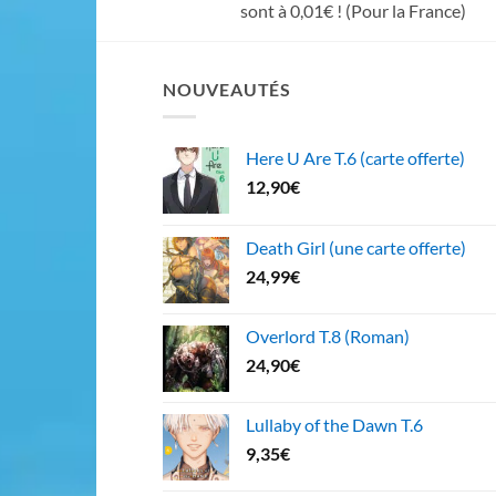
sont à 0,01€ ! (Pour la France)
NOUVEAUTÉS
Here U Are T.6 (carte offerte)
12,90
€
Death Girl (une carte offerte)
24,99
€
Overlord T.8 (Roman)
24,90
€
Lullaby of the Dawn T.6
9,35
€