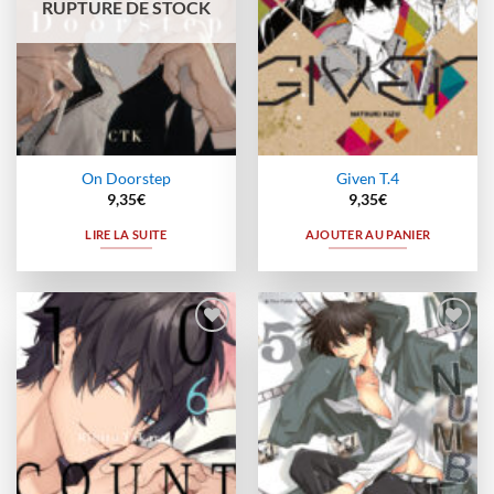
RUPTURE DE STOCK
On Doorstep
Given T.4
9,35
€
9,35
€
LIRE LA SUITE
AJOUTER AU PANIER
Ajouter
Ajouter
à la
à la
wishlist
wishlist