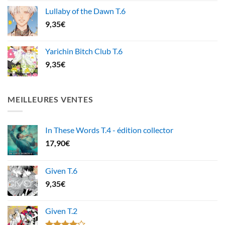
Lullaby of the Dawn T.6
9,35
€
Yarichin Bitch Club T.6
9,35
€
MEILLEURES VENTES
In These Words T.4 - édition collector
17,90
€
Given T.6
9,35
€
Given T.2