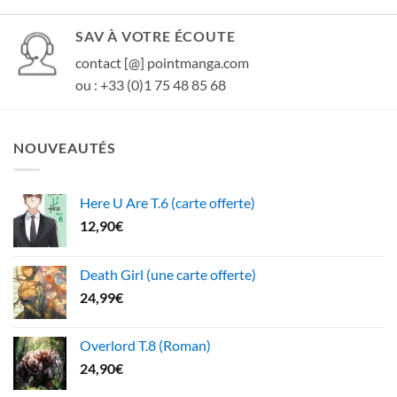
SAV À VOTRE ÉCOUTE
contact [@] pointmanga.com
ou : +33 (0)1 75 48 85 68
NOUVEAUTÉS
Here U Are T.6 (carte offerte)
12,90
€
Death Girl (une carte offerte)
24,99
€
Overlord T.8 (Roman)
24,90
€