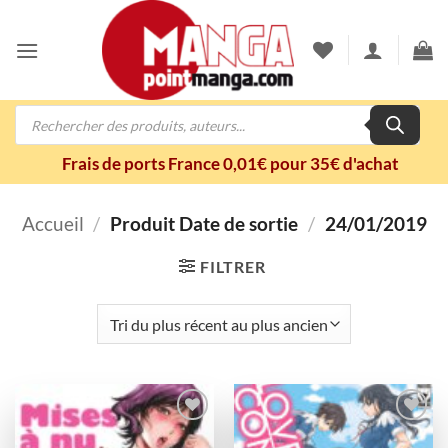
Passer
au
contenu
Recherche
de
produits
Frais de ports France 0,01€ pour 35€ d'achat
Accueil
/
Produit Date de sortie
/
24/01/2019
FILTRER
Ajouter
Ajouter