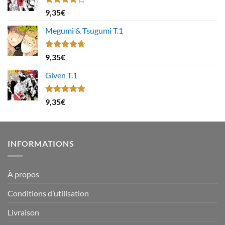
Note
9,35
€
4.00
sur
5
Megumi & Tsugumi T.1
Note
4.67
9,35
€
sur 5
Given T.1
Note
5.00
9,35
€
sur 5
INFORMATIONS
À propos
Conditions d’utilisation
Livraison