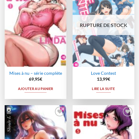
à la
à la
wishlist
wishlist
RUPTURE DE STOCK
Mises à nu – série complète
Love Contest
69,95
€
13,99
€
AJOUTER AU PANIER
LIRE LA SUITE
Ajouter
Ajouter
à la
à la
wishlist
wishlist