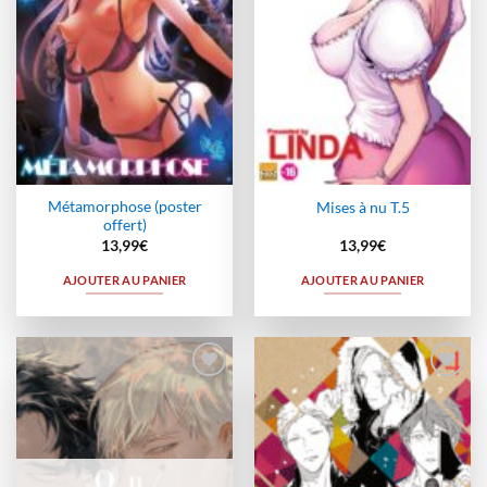
Métamorphose (poster
Mises à nu T.5
offert)
13,99
€
13,99
€
AJOUTER AU PANIER
AJOUTER AU PANIER
Ajouter
Ajouter
à la
à la
wishlist
wishlist