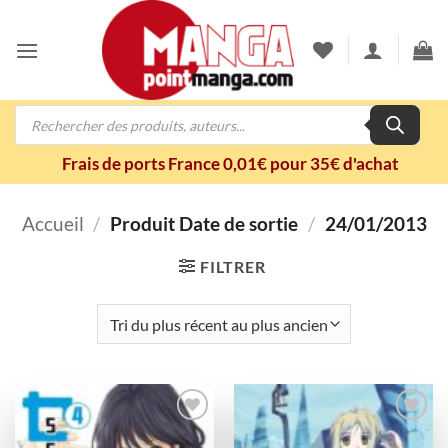
Passer
au
contenu
Recherche
de
produits
Frais de ports France 0,01€ pour 35€ d'achat
Accueil
/
Produit Date de sortie
/
24/01/2013
FILTRER
Ajouter
Ajouter