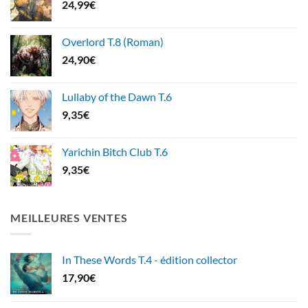
24,99
€
Overlord T.8 (Roman)
24,90
€
Lullaby of the Dawn T.6
9,35
€
Yarichin Bitch Club T.6
9,35
€
MEILLEURES VENTES
In These Words T.4 - édition collector
17,90
€