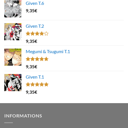
Given T.6
9,35
€
Given T.2
Note
9,35
€
4.00
sur
5
Megumi & Tsugumi T.1
Note
4.67
9,35
€
sur 5
Given T.1
Note
5.00
9,35
€
sur 5
INFORMATIONS