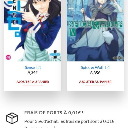
à la
à la
wishlist
wishlist
Sense T.4
Spice & Wolf T.4
9,35
€
8,35
€
AJOUTER AU PANIER
AJOUTER AU PANIER
FRAIS DE PORTS À 0,01€ !
Pour 35€ d'achat, les frais de port sont à 0,01€ !