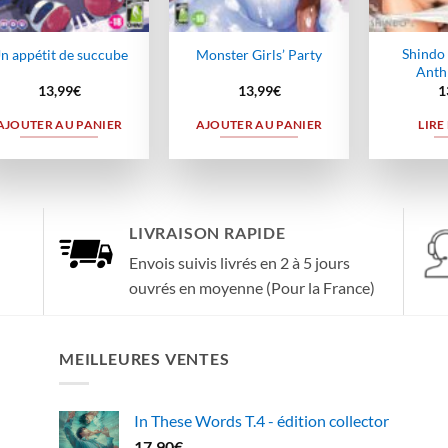
Shindo 
n appétit de succube
Monster Girls’ Party
Anth
13,99
€
13,99
€
1
AJOUTER AU PANIER
AJOUTER AU PANIER
LIRE
LIVRAISON RAPIDE
Envois suivis livrés en 2 à 5 jours
ouvrés en moyenne (Pour la France)
MEILLEURES VENTES
In These Words T.4 - édition collector
17,90
€