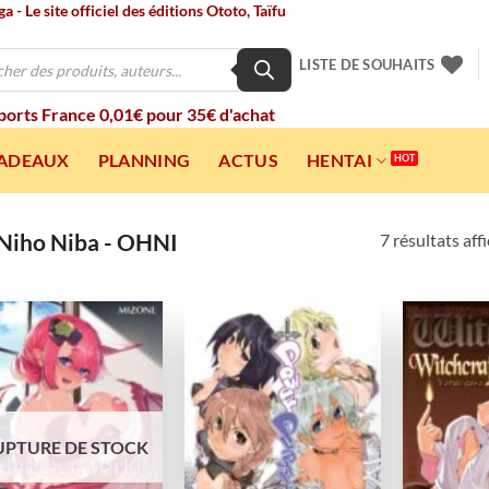
 - Le site officiel des éditions Ototo, Taïfu
LISTE DE SOUHAITS
 ports France 0,01€ pour 35€ d'achat
CADEAUX
PLANNING
ACTUS
HENTAI
Niho Niba - OHNI
7 résultats aff
Ajouter
Ajouter
à la
à la
wishlist
wishlist
UPTURE DE STOCK