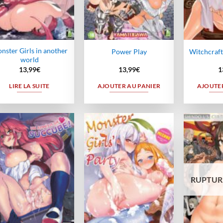
nster Girls in another
Power Play
Witchcraft 
world
13,99
€
13,99
€
1
LIRE LA SUITE
AJOUTER AU PANIER
AJOUTER
Ajouter
Ajouter
à la
à la
wishlist
wishlist
RUPTUR