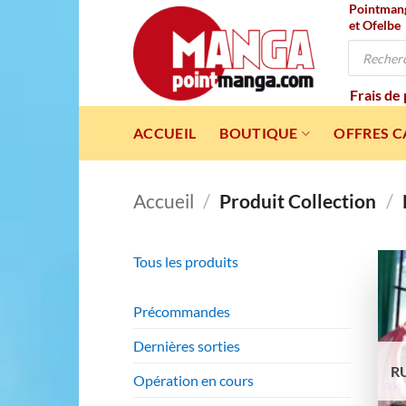
Pointmanga
Passer
et Ofelbe
au
Recherche
contenu
de
produits
Frais de
ACCUEIL
BOUTIQUE
OFFRES 
Accueil
/
Produit Collection
/
Tous les produits
Précommandes
Dernières sorties
R
Opération en cours