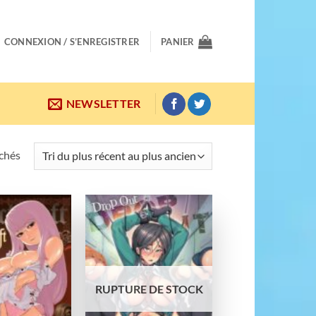
CONNEXION / S’ENREGISTRER
PANIER
NEWSLETTER
Trié
ichés
du
plus
récent
au
Ajouter
Ajouter
plus
à la
à la
wishlist
wishlist
ancien
RUPTURE DE STOCK