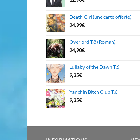
Death Girl (une carte offerte)
24,99
€
Overlord T.8 (Roman)
24,90
€
Lullaby of the Dawn T.6
9,35
€
Yarichin Bitch Club T.6
9,35
€
INFORMATIONS
NE