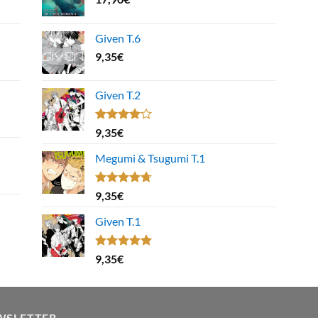
Given T.6
9,35
€
Given T.2
Note
9,35
€
4.00
sur
5
Megumi & Tsugumi T.1
Note
4.67
9,35
€
sur 5
Given T.1
Note
5.00
9,35
€
sur 5
WSLETTER