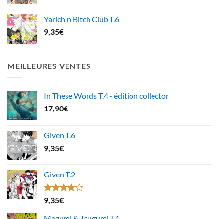
Yarichin Bitch Club T.6
9,35
€
MEILLEURES VENTES
In These Words T.4 - édition collector
17,90
€
Given T.6
9,35
€
Given T.2
Note
9,35
€
4.00
sur
5
Megumi & Tsugumi T.1