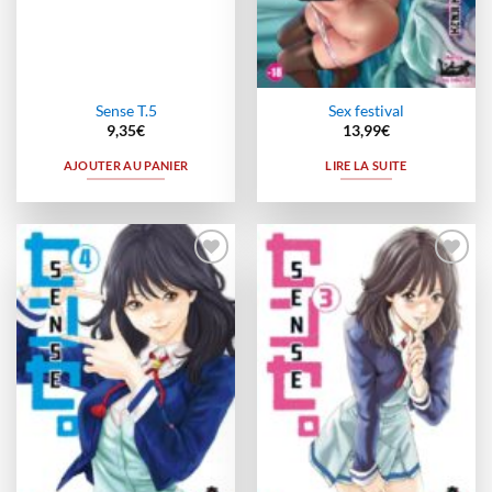
Sense T.5
Sex festival
9,35
€
13,99
€
AJOUTER AU PANIER
LIRE LA SUITE
Ajouter
Ajouter
à la
à la
wishlist
wishlist