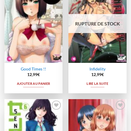
à la
à la
wishlist
wishlist
RUPTURE DE STOCK
Good Times !!
Infidelity
12,99
€
12,99
€
AJOUTER AU PANIER
LIRE LA SUITE
Ajouter
Ajouter
à la
à la
wishlist
wishlist