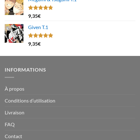
Note
4.67
9,35
€
sur 5
Given T.1
Note
5.00
9,35
€
sur 5
INFORMATIONS
À propos
Conditions d’utilisation
Livraison
FAQ
Contact