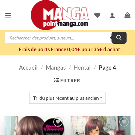
Passer
au
contenu
Recherche
de
produits
Frais de ports France 0,01€ pour 35€ d'achat
Accueil
/
Mangas
/
Hentai
/
Page 4
FILTRER
Ajouter
Ajouter