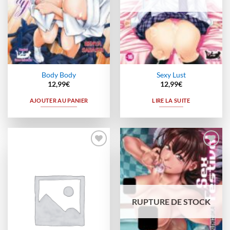
Body Body
Sexy Lust
12,99
€
12,99
€
AJOUTER AU PANIER
LIRE LA SUITE
Ajouter
Ajouter
à la
à la
wishlist
wishlist
RUPTURE DE STOCK