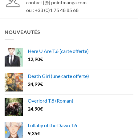
contact [@] pointmanga.com
ou : +33 (0)1 75 48 85 68
NOUVEAUTÉS
Here U Are T.6 (carte offerte)
12,90
€
Death Girl (une carte offerte)
24,99
€
Overlord T.8 (Roman)
24,90
€
Lullaby of the Dawn T.6
9,35
€