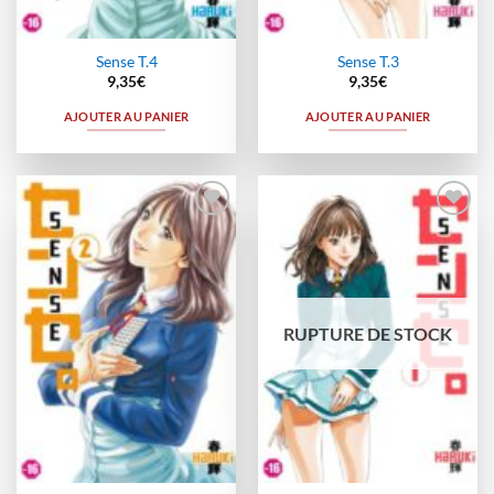
Sense T.4
Sense T.3
9,35
€
9,35
€
AJOUTER AU PANIER
AJOUTER AU PANIER
Ajouter
Ajouter
à la
à la
wishlist
wishlist
RUPTURE DE STOCK