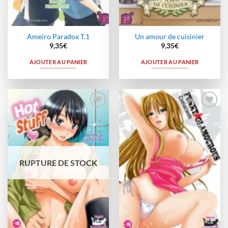
Ameiro Paradox T.1
Un amour de cuisinier
9,35
€
9,35
€
AJOUTER AU PANIER
AJOUTER AU PANIER
Ajouter
Ajouter
à la
à la
wishlist
wishlist
RUPTURE DE STOCK