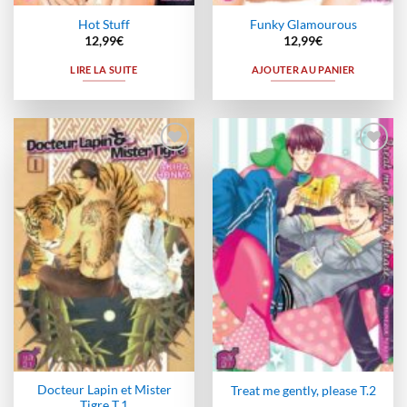
Hot Stuff
Funky Glamourous
12,99
€
12,99
€
LIRE LA SUITE
AJOUTER AU PANIER
Ajouter
Ajouter
à la
à la
wishlist
wishlist
Docteur Lapin et Mister
Treat me gently, please T.2
Tigre T.1