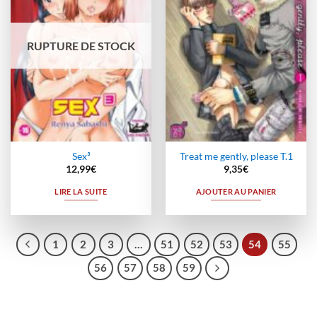
RUPTURE DE STOCK
Sex³
Treat me gently, please T.1
12,99
€
9,35
€
LIRE LA SUITE
AJOUTER AU PANIER
1
2
3
…
51
52
53
54
55
56
57
58
59