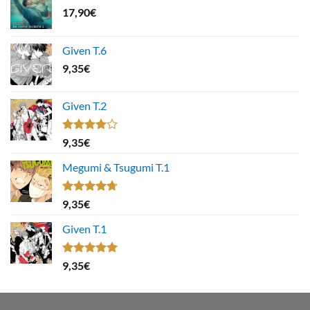
17,90
€
Given T.6
9,35
€
Given T.2
Note
9,35
€
4.00
sur
5
Megumi & Tsugumi T.1
Note
4.67
9,35
€
sur 5
Given T.1
Note
5.00
9,35
€
sur 5