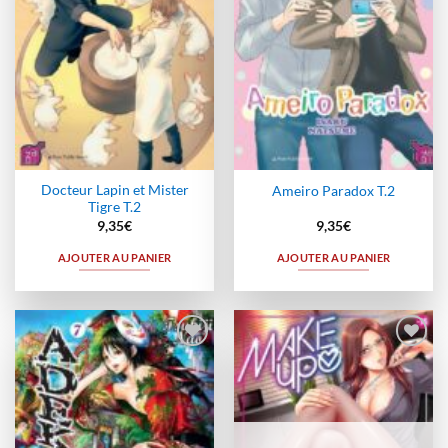
Docteur Lapin et Mister
Ameiro Paradox T.2
Tigre T.2
9,35
€
9,35
€
AJOUTER AU PANIER
AJOUTER AU PANIER
Ajouter
Ajouter
à la
à la
wishlist
wishlist