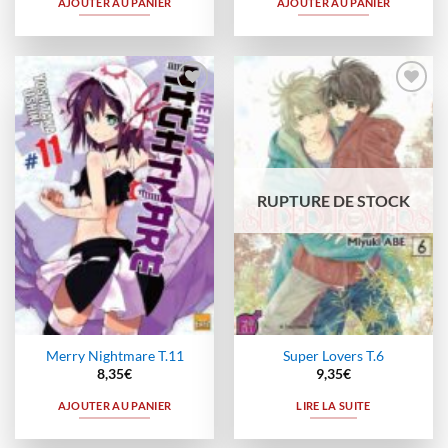
AJOUTER AU PANIER
AJOUTER AU PANIER
Ajouter
Ajouter
à la
à la
wishlist
wishlist
RUPTURE DE STOCK
Merry Nightmare T.11
Super Lovers T.6
8,35
€
9,35
€
AJOUTER AU PANIER
LIRE LA SUITE