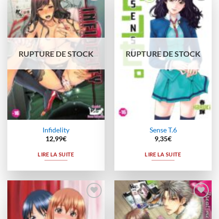
Ajouter
Ajouter
à la
à la
wishlist
wishlist
RUPTURE DE STOCK
RUPTURE DE STOCK
Infidelity
Sense T.6
12,99
€
9,35
€
LIRE LA SUITE
LIRE LA SUITE
Ajouter
Ajouter
à la
à la
wishlist
wishlist