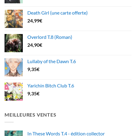
Death Girl (une carte offerte)
24,99
€
Overlord T.8 (Roman)
24,90
€
Lullaby of the Dawn T.6
9,35
€
Yarichin Bitch Club T.6
9,35
€
MEILLEURES VENTES
In These Words T.4 - édition collector