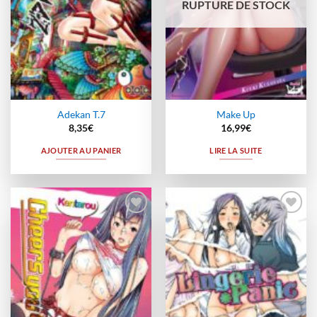
RUPTURE DE STOCK
Adekan T.7
Make Up
8,35
€
16,99
€
AJOUTER AU PANIER
LIRE LA SUITE
Ajouter
Ajouter
à la
à la
wishlist
wishlist