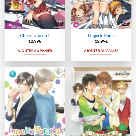
Cheers you up !
Lingerie Panic
12,99
€
12,99
€
AJOUTER AU PANIER
AJOUTER AU PANIER
Ajouter
Ajouter
à la
à la
wishlist
wishlist