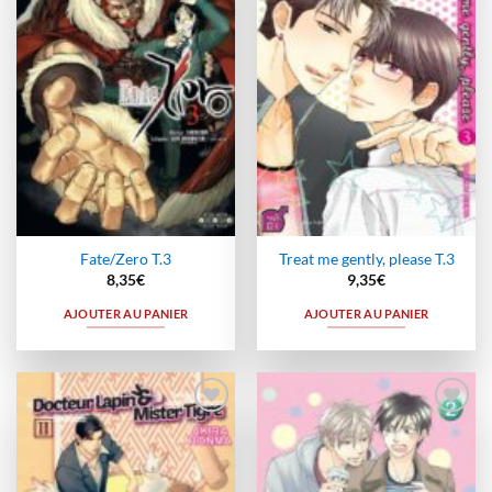
à la
à la
wishlist
wishlist
Fate/Zero T.3
Treat me gently, please T.3
8,35
€
9,35
€
AJOUTER AU PANIER
AJOUTER AU PANIER
Ajouter
Ajouter
à la
à la
wishlist
wishlist