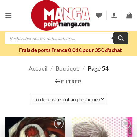
Passer
au
contenu
Recherche
de
produits
Frais de ports France 0,01€ pour 35€ d'achat
Accueil
/
Boutique
/
Page 54
FILTRER
Ajouter
Ajouter