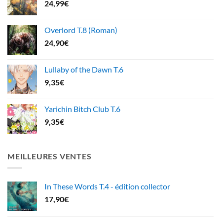
24,99
€
Overlord T.8 (Roman)
24,90
€
Lullaby of the Dawn T.6
9,35
€
Yarichin Bitch Club T.6
9,35
€
MEILLEURES VENTES
In These Words T.4 - édition collector
17,90
€