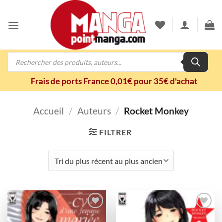
Passer
au
contenu
Recherche
de
produits
Frais de ports France 0,01€ pour 35€ d'achat
Accueil
/
Auteurs
/
Rocket Monkey
FILTRER
Ajouter
Ajouter