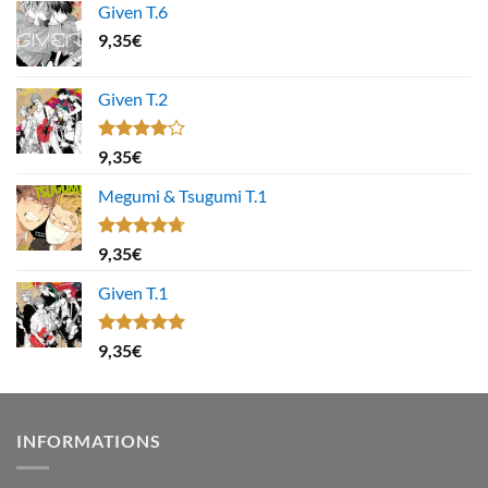
Given T.6
9,35
€
Given T.2
Note
9,35
€
4.00
sur
5
Megumi & Tsugumi T.1
Note
4.67
9,35
€
sur 5
Given T.1
Note
5.00
9,35
€
sur 5
INFORMATIONS