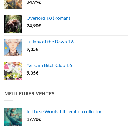
24,99
€
Overlord T.8 (Roman)
24,90
€
Lullaby of the Dawn T.6
9,35
€
Yarichin Bitch Club T.6
9,35
€
MEILLEURES VENTES
In These Words T.4 - édition collector
17,90
€