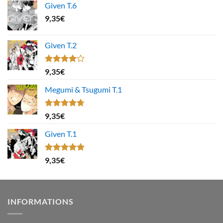
Given T.6
9,35
€
Given T.2
Note
9,35
€
4.00
sur
5
Megumi & Tsugumi T.1
Note
4.67
9,35
€
sur 5
Given T.1
Note
5.00
9,35
€
sur 5
INFORMATIONS