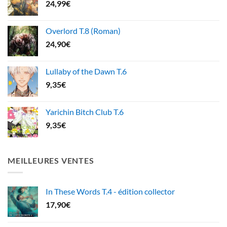
24,99
€
Overlord T.8 (Roman)
24,90
€
Lullaby of the Dawn T.6
9,35
€
Yarichin Bitch Club T.6
9,35
€
MEILLEURES VENTES
In These Words T.4 - édition collector
17,90
€