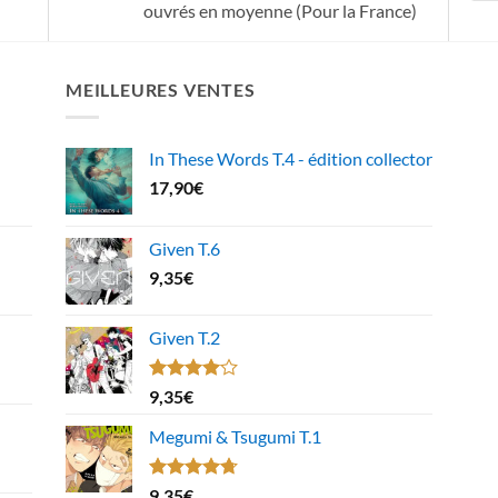
ouvrés en moyenne (Pour la France)
MEILLEURES VENTES
In These Words T.4 - édition collector
17,90
€
Given T.6
9,35
€
Given T.2
Note
9,35
€
4.00
sur
5
Megumi & Tsugumi T.1
Note
4.67
9,35
€