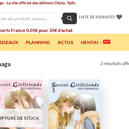
 - Le site officiel des éditions Ototo, Taïfu
LISTE DE SOUHAITS
 ports France 0,01€ pour 35€ d'achat
CADEAUX
PLANNING
ACTUS
HENTAI
naga
2 résultats aff
Ajouter
Ajouter
à la
à la
wishlist
wishlist
UPTURE DE STOCK