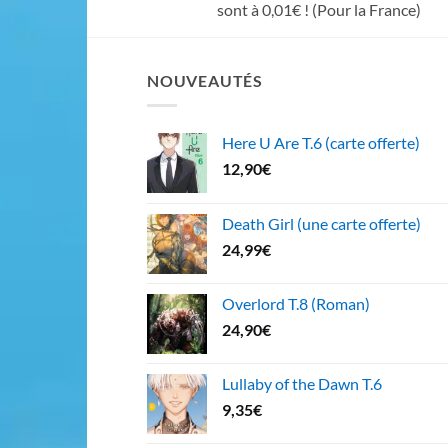
sont à 0,01€ ! (Pour la France)
NOUVEAUTÉS
Here U Are T.6 (carte offerte)
12,90
€
Death Girl (une carte offerte)
24,99
€
Overlord T.8 (Roman)
24,90
€
Lullaby of the Dawn T.6
9,35
€