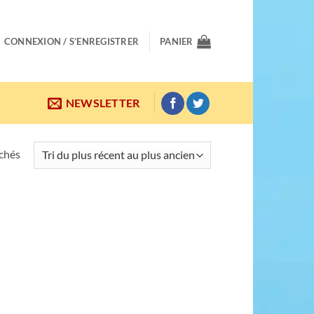
CONNEXION / S’ENREGISTRER
PANIER
NEWSLETTER
Trié
ichés
du
plus
récent
au
plus
ancien