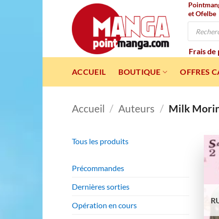
Pointmanga
Passer
et Ofelbe
au
Recherche
contenu
de
produits
Frais de
ACCUEIL
BOUTIQUE
OFFRES 
Accueil
/
Auteurs
/
Milk Mori
Tous les produits
Précommandes
Dernières sorties
R
Opération en cours