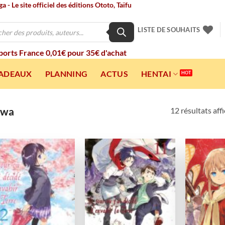
 - Le site officiel des éditions Ototo, Taïfu
LISTE DE SOUHAITS
 ports France 0,01€ pour 35€ d'achat
CADEAUX
PLANNING
ACTUS
HENTAI
awa
12 résultats aff
Ajouter
Ajouter
à la
à la
wishlist
wishlist