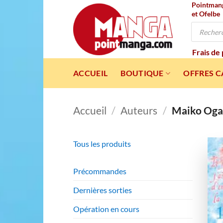
Pointmanga
Passer
et Ofelbe
au
Recherche
contenu
de
produits
Frais de
ACCUEIL
BOUTIQUE
OFFRES 
Accueil
/
Auteurs
/
Maiko Og
Tous les produits
Précommandes
Dernières sorties
Opération en cours