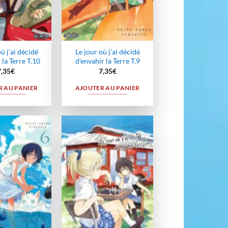
ù j’ai décidé
Le jour où j’ai décidé
 la Terre T.10
d’envahir la Terre T.9
7,35
€
7,35
€
 AU PANIER
AJOUTER AU PANIER
Ajouter
Ajouter
à la
à la
wishlist
wishlist