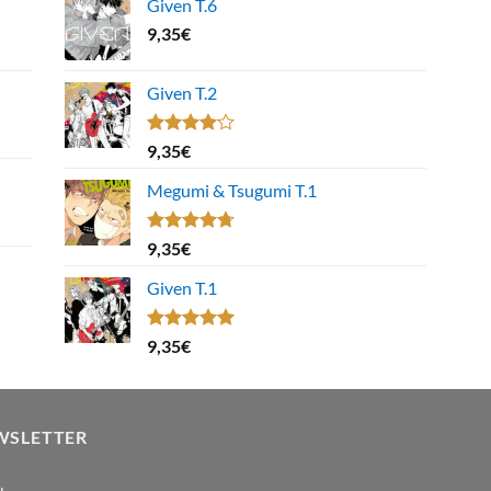
Given T.6
9,35
€
Given T.2
Note
9,35
€
4.00
sur
5
Megumi & Tsugumi T.1
Note
4.67
9,35
€
sur 5
Given T.1
Note
5.00
9,35
€
sur 5
WSLETTER