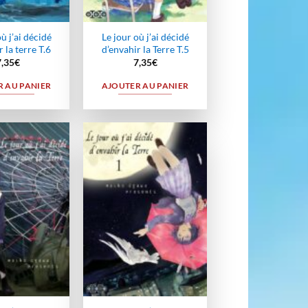
ù j’ai décidé
Le jour où j’ai décidé
 la terre T.6
d’envahir la Terre T.5
7,35
€
7,35
€
 AU PANIER
AJOUTER AU PANIER
Ajouter
Ajouter
à la
à la
wishlist
wishlist