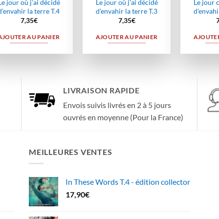
Le jour où j’ai décidé
Le jour où j’ai décidé
Le jour o
d’envahir la terre T.4
d’envahir la terre T.3
d’envahir
7,35
€
7,35
€
AJOUTER AU PANIER
AJOUTER AU PANIER
AJOUTER
LIVRAISON RAPIDE
Envois suivis livrés en 2 à 5 jours
ouvrés en moyenne (Pour la France)
MEILLEURES VENTES
In These Words T.4 - édition collector
17,90
€