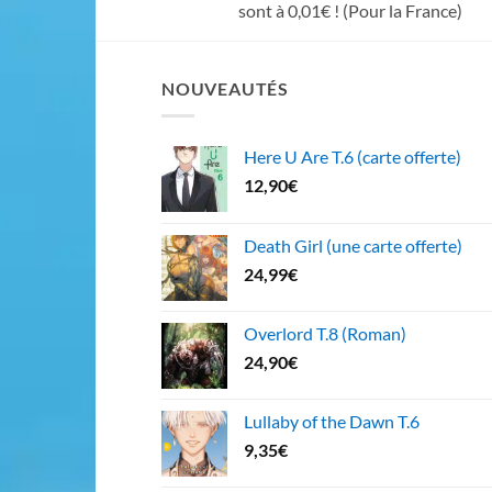
sont à 0,01€ ! (Pour la France)
NOUVEAUTÉS
Here U Are T.6 (carte offerte)
12,90
€
Death Girl (une carte offerte)
24,99
€
Overlord T.8 (Roman)
24,90
€
Lullaby of the Dawn T.6
9,35
€