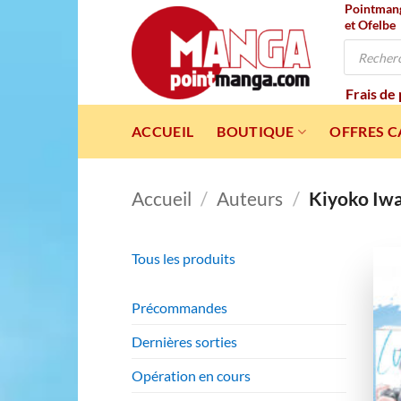
Pointmanga
Passer
et Ofelbe
au
Recherche
contenu
de
produits
Frais de
ACCUEIL
BOUTIQUE
OFFRES 
Accueil
/
Auteurs
/
Kiyoko Iw
Tous les produits
Précommandes
Dernières sorties
Opération en cours