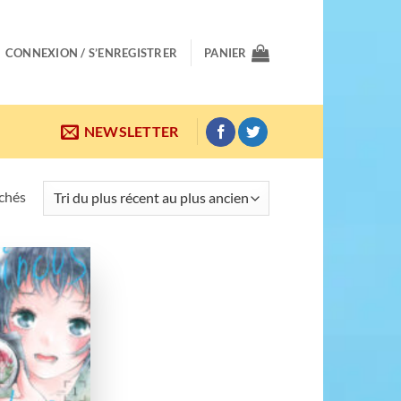
CONNEXION / S’ENREGISTRER
PANIER
NEWSLETTER
Trié
ichés
du
plus
récent
au
Ajouter
plus
à la
wishlist
ancien