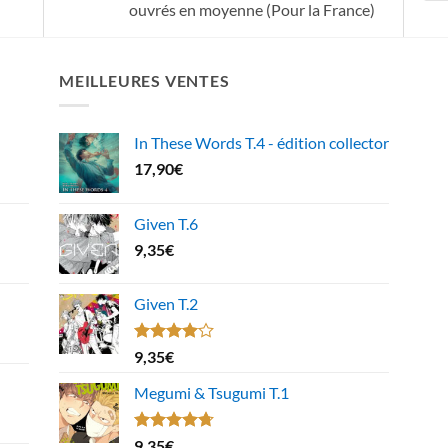
ouvrés en moyenne (Pour la France)
MEILLEURES VENTES
In These Words T.4 - édition collector
17,90
€
Given T.6
9,35
€
Given T.2
Note
9,35
€
4.00
sur
5
Megumi & Tsugumi T.1
Note
4.67
9,35
€