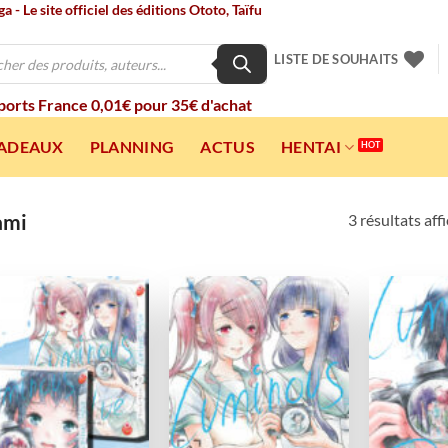
 - Le site officiel des éditions Ototo, Taïfu
LISTE DE SOUHAITS
 ports France 0,01€ pour 35€ d'achat
CADEAUX
PLANNING
ACTUS
HENTAI
ami
3 résultats aff
Ajouter
Ajouter
à la
à la
wishlist
wishlist