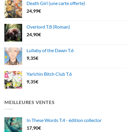
Death Girl (une carte offerte)
24,99
€
Overlord T.8 (Roman)
24,90
€
Lullaby of the Dawn T.6
9,35
€
Yarichin Bitch Club T.6
9,35
€
MEILLEURES VENTES
In These Words T.4 - édition collector
17,90
€