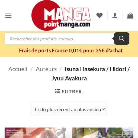
Passer
au
contenu
Recherche
de
produits
Frais de ports France 0,01€ pour 35€ d'achat
Accueil
/
Auteurs
/
Isuna Hasekura / Hidori /
Jyuu Ayakura
FILTRER