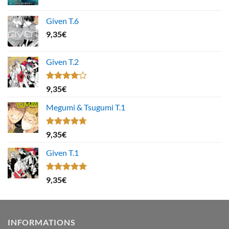
Given T.6
9,35
€
Given T.2
Note
9,35
€
4.00
sur
5
Megumi & Tsugumi T.1
Note
4.67
9,35
€
sur 5
Given T.1
Note
5.00
9,35
€
sur 5
INFORMATIONS