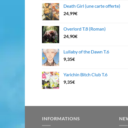
Death Girl (une carte offerte)
24,99
€
Overlord T.8 (Roman)
24,90
€
Lullaby of the Dawn T.6
9,35
€
Yarichin Bitch Club T.6
9,35
€
INFORMATIONS
NE