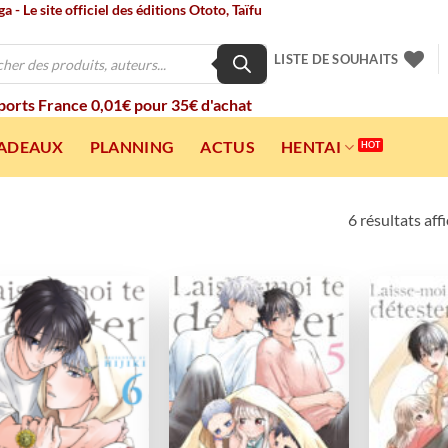
 - Le site officiel des éditions Ototo, Taïfu
LISTE DE SOUHAITS
 ports France 0,01€ pour 35€ d'achat
CADEAUX
PLANNING
ACTUS
HENTAI
6 résultats aff
Ajouter
Ajouter
à la
à la
wishlist
wishlist