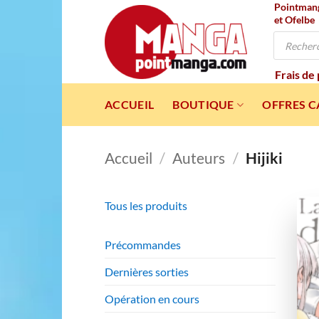
Pointmanga
Passer
et Ofelbe
au
Recherche
contenu
de
produits
Frais de
ACCUEIL
BOUTIQUE
OFFRES 
Accueil
/
Auteurs
/
Hijiki
Tous les produits
Précommandes
Dernières sorties
Opération en cours