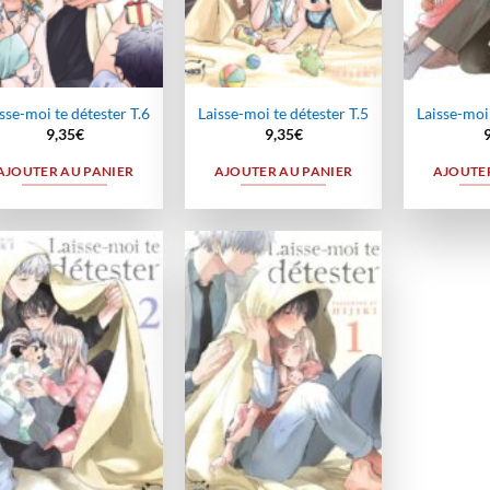
sse-moi te détester T.6
Laisse-moi te détester T.5
Laisse-moi 
9,35
€
9,35
€
AJOUTER AU PANIER
AJOUTER AU PANIER
AJOUTER
Ajouter
Ajouter
à la
à la
wishlist
wishlist