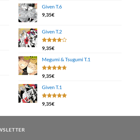
Given T.6
9,35
€
Given T.2
Note
9,35
€
4.00
sur
5
Megumi & Tsugumi T.1
Note
4.67
9,35
€
sur 5
Given T.1
Note
5.00
9,35
€
sur 5
WSLETTER