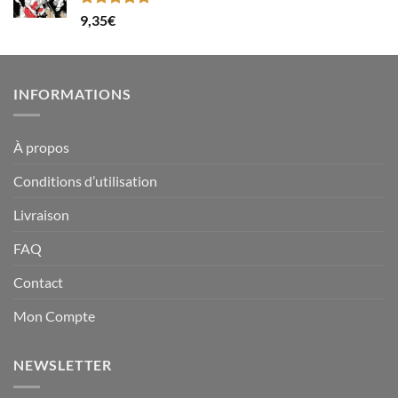
Note
5.00
9,35
€
sur 5
INFORMATIONS
À propos
Conditions d’utilisation
Livraison
FAQ
Contact
Mon Compte
NEWSLETTER