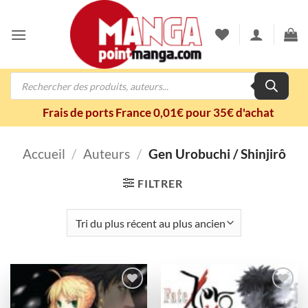
Passer
au
contenu
Recherche
de
produits
Frais de ports France 0,01€ pour 35€ d'achat
Accueil
/
Auteurs
/
Gen Urobuchi / Shinjirô
FILTRER
Ajouter
Ajouter