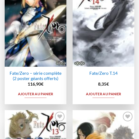
à la
à la
wishlist
wishlist
Fate/Zero – série complète
Fate/Zero T.14
(2 poster géants offerts)
116,90
€
8,35
€
AJOUTER AU PANIER
AJOUTER AU PANIER
Ajouter
Ajouter
à la
à la
wishlist
wishlist