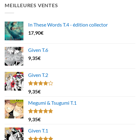
MEILLEURES VENTES
In These Words T.4 - édition collector
17,90
€
Given T.6
9,35
€
Given T.2
Note
9,35
€
4.00
sur
5
Megumi & Tsugumi T.1
Note
4.67
9,35
€
sur 5
Given T.1