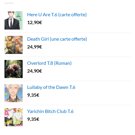
Here U Are T.6 (carte offerte)
12,90
€
Death Girl (une carte offerte)
24,99
€
Overlord T.8 (Roman)
24,90
€
Lullaby of the Dawn T.6
9,35
€
Yarichin Bitch Club T.6
9,35
€