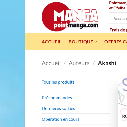
Pointmanga
Passer
et Ofelbe
au
Recherche
contenu
de
produits
Frais de
ACCUEIL
BOUTIQUE
OFFRES 
Accueil
/
Auteurs
/
Akashi
Tous les produits
Précommandes
Dernières sorties
R
Opération en cours