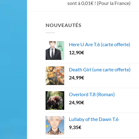
sont à 0,01€ ! (Pour la France)
NOUVEAUTÉS
Here U Are T.6 (carte offerte)
12,90
€
Death Girl (une carte offerte)
24,99
€
Overlord T.8 (Roman)
24,90
€
Lullaby of the Dawn T.6
9,35
€