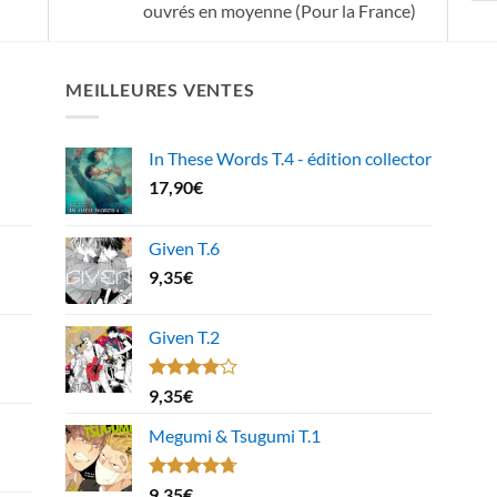
ouvrés en moyenne (Pour la France)
MEILLEURES VENTES
In These Words T.4 - édition collector
17,90
€
Given T.6
9,35
€
Given T.2
Note
9,35
€
4.00
sur
5
Megumi & Tsugumi T.1
Note
4.67
9,35
€