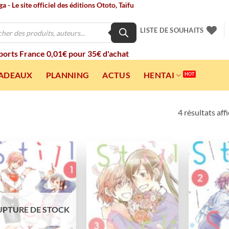
 - Le site officiel des éditions Ototo, Taïfu
LISTE DE SOUHAITS
 ports France 0,01€ pour 35€ d'achat
CADEAUX
PLANNING
ACTUS
HENTAI
4 résultats aff
Ajouter
Ajouter
à la
à la
wishlist
wishlist
UPTURE DE STOCK