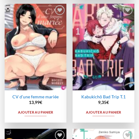
Ajouter
Ajouter
à la
à la
wishlist
wishlist
CV d’une femme mariée
Kabukichô Bad Trip T.1
13,99
€
9,35
€
AJOUTER AU PANIER
AJOUTER AU PANIER