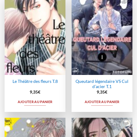
Ajouter
Ajouter
à la
à la
wishlist
wishlist
Queutard légendaire VS Cul
Le Théâtre des fleurs T.8
d’acier T.1
9,35
€
9,35
€
AJOUTER AU PANIER
AJOUTER AU PANIER
Ajouter
Ajouter