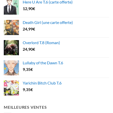
Here U Are T.6 (carte offerte)
12,90
€
Death Girl (une carte offerte)
24,99
€
Overlord T.8 (Roman)
24,90
€
Lullaby of the Dawn T.6
9,35
€
Yarichin Bitch Club T.6
9,35
€
MEILLEURES VENTES