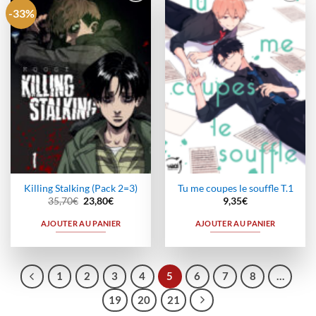
-33%
Ajouter
Ajouter
à la
à la
wishlist
wishlist
Killing Stalking (Pack 2=3)
Tu me coupes le souffle T.1
Le
Le
35,70
€
23,80
€
9,35
€
prix
prix
initial
actuel
AJOUTER AU PANIER
AJOUTER AU PANIER
était :
est :
35,70€.
23,80€.
1
2
3
4
5
6
7
8
…
19
20
21