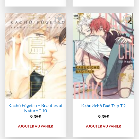
Ajouter
Ajouter
à la
à la
wishlist
wishlist
Kachô Fûgetsu – Beauties of
Kabukichô Bad Trip T.2
Nature T.10
9,35
€
9,35
€
AJOUTER AU PANIER
AJOUTER AU PANIER