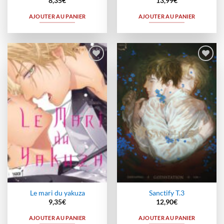
8,35
€
13,99
€
AJOUTER AU PANIER
AJOUTER AU PANIER
Ajouter
Ajouter
à la
à la
wishlist
wishlist
Le mari du yakuza
Sanctify T.3
9,35
€
12,90
€
AJOUTER AU PANIER
AJOUTER AU PANIER