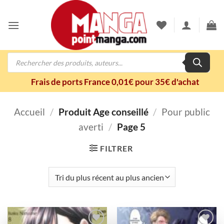
Passer
au
contenu
Recherche
de
produits
Frais de ports France 0,01€ pour 35€ d'achat
Accueil
/
Produit Age conseillé
/
Pour public
averti
/
Page 5
FILTRER