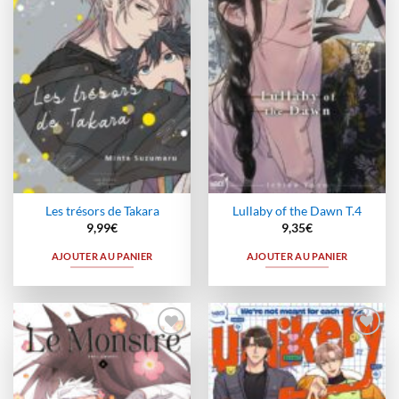
à la
à la
wishlist
wishlist
Les trésors de Takara
Lullaby of the Dawn T.4
9,99
€
9,35
€
AJOUTER AU PANIER
AJOUTER AU PANIER
Ajouter
Ajouter
à la
à la
wishlist
wishlist