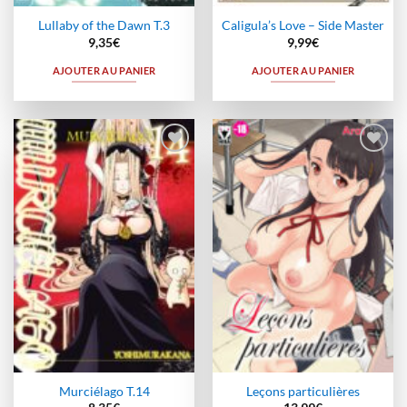
Lullaby of the Dawn T.3
Caligula’s Love – Side Master
9,35
€
9,99
€
AJOUTER AU PANIER
AJOUTER AU PANIER
Ajouter
Ajouter
à la
à la
wishlist
wishlist
Murciélago T.14
Leçons particulières