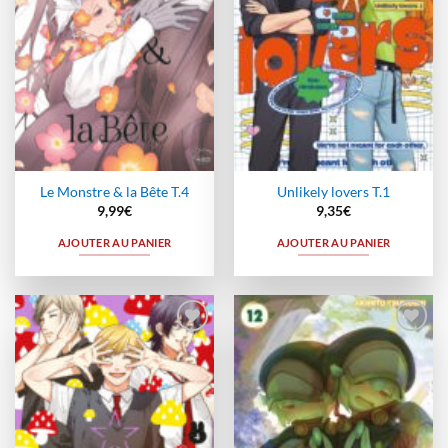
Le Monstre & la Bête T.4
Unlikely lovers T.1
9,99
€
9,35
€
AJOUTER AU PANIER
AJOUTER AU PANIER
Ajouter
Ajouter
à la
à la
wishlist
wishlist