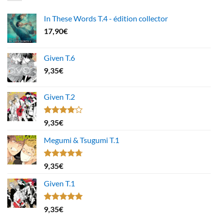
In These Words T.4 - édition collector
17,90
€
Given T.6
9,35
€
Given T.2
Note
9,35
€
4.00
sur
5
Megumi & Tsugumi T.1
Note
4.67
9,35
€
sur 5
Given T.1
Note
5.00
9,35
€
sur 5